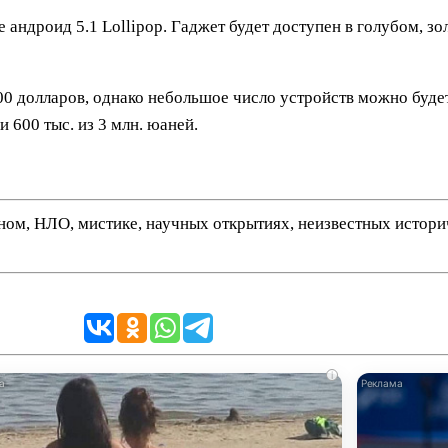
е андроид 5.1 Lollipop. Гаджет будет доступен в голубом, з
00 долларов, однако небольшое число устройств можно буде
 600 тыс. из 3 млн. юаней.
нном, НЛО, мистике, научных открытиях, неизвестных истор
i