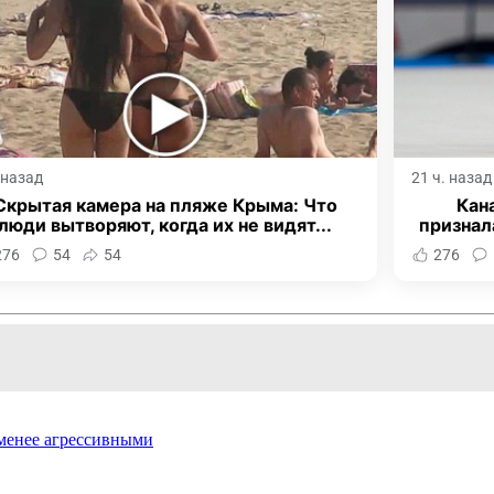
. назад
21 ч. назад
Скрытая камера на пляже Крыма: Что
Кан
люди вытворяют, когда их не видят...
признал
276
54
54
276
менее агрессивными