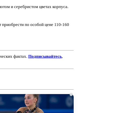
олотом и серебристом цветах корпуса.
т приобрести по особой цене 110-160
ических фактах.
Подписывайтесь
,
i