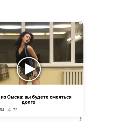
i
 из Омска: вы будете смеяться
долго
54
72