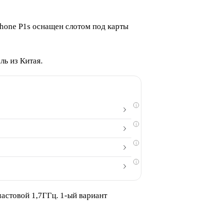
Phone P1s оснащен слотом под карты
ль из Китая.
i
i
i
i
астовой 1,7ГГц. 1-ый вариант