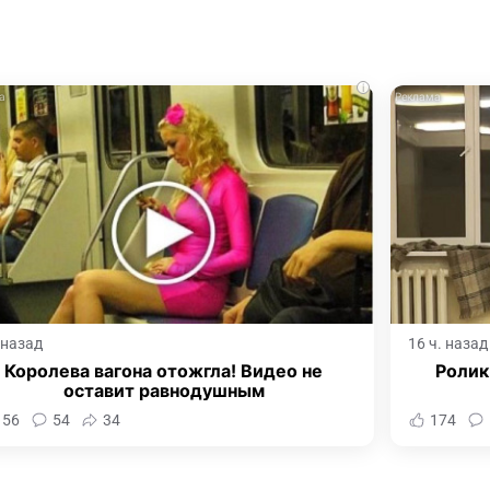
i
. назад
16 ч. назад
Королева вагона отожгла! Видео не
Ролик
оставит равнодушным
156
54
34
174