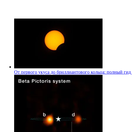
От первого укуса до бриллиантового кольца: полный гид 