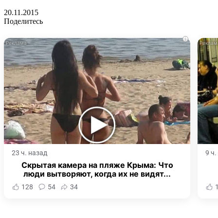
20.11.2015
Поделитесь
i
23 ч. назад
9 ч
Скрытая камера на пляже Крыма: Что
люди вытворяют, когда их не видят...
128
54
34