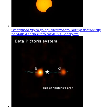
От первого укуса до бриллиантового кольца: полный гид
по этапам солнечного затмения 12 августа