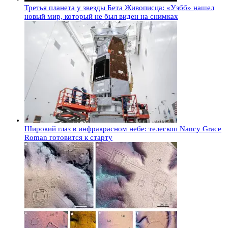
Третья планета у звезды Бета Живописца: «Уэбб» нашел
новый мир, который не был виден на снимках
Широкий глаз в инфракрасном небе: телескоп Nancy Grace
Roman готовится к старту