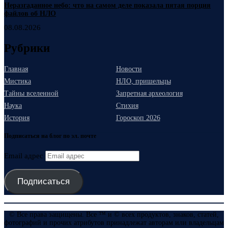
Неразгаданное небо: что на самом деле показала пятая порция
файлов об НЛО
08.08.2026
Рубрики
Главная
Новости
Мистика
НЛО, пришельцы
Тайны вселенной
Запретная археология
Наука
Стихия
История
Гороскоп 2026
Подписаться на блог по эл. почте
Email адрес
Подписаться
© Все права защищены. Все ™ и © всех продуктов, знаков, статей,
фотографий и прочих атрибутов принадлежат авторам или владельцам