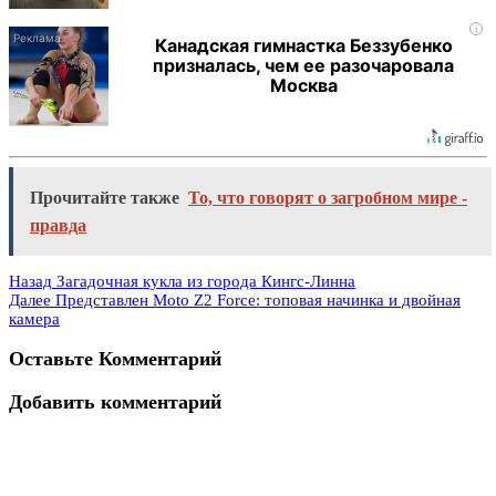
i
Канадская гимнастка Беззубенко
призналась, чем ее разочаровала
Москва
Прочитайте также
То, что говорят о загробном мире -
правда
Назад
Загадочная кукла из города Кингс-Линна
Далее
Представлен Moto Z2 Force: топовая начинка и двойная
камера
Оставьте Комментарий
Добавить комментарий