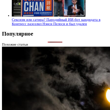
Сексизм или сатира? Пародийный ИИ-бот кандидата в
Конгресс разозлил Нэнси Пелоси и был удален
Популярное
Похожие статьи