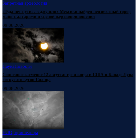
Запретная археология
«Туда нет пути»: в джунглях Мексики найден неизвестный город
майя с алтарями и сценой жертвоприношения
09.08.2026
Наука
Новости
Солнечное затмение 12 августа: где и когда в США и Канаде Луна
«откусит» кусок Солнца
09.08.2026
НЛО, пришельцы