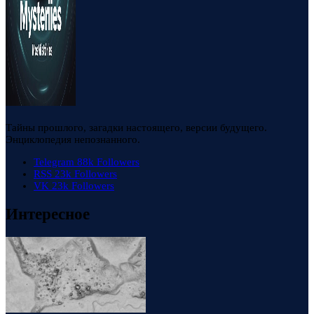
Тайны прошлого, загадки настоящего, версии будущего.
Энциклопедия непознанного.
Telegram
88k
Followers
RSS
23k
Followers
VK
23k
Followers
Интересное