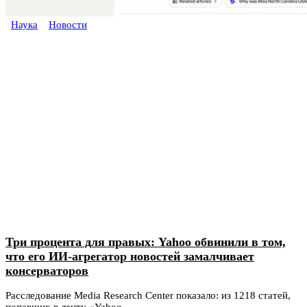
Наука
Новости
Три процента для правых: Yahoo обвинили в том,
что его ИИ-агрегатор новостей замалчивает
консерваторов
Расследование Media Research Center показало: из 1218 статей,