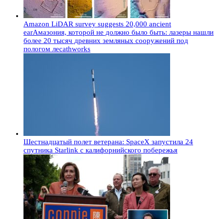
Amazon LiDAR survey suggests 20,000 ancient
earАмазония, которой не должно было быть: лазеры нашли
более 20 тысяч древних земляных сооружений под
пологом лесаthworks
Шестнадцатый полет ветерана: SpaceX запустила 24
спутника Starlink с калифорнийского побережья