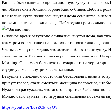
Раньше было написано про загадочную куклу из фарфора. 
лет. Живет она в Англии, городе Кингс-Линна. Дебби с ро
Как только кукла появилась внутри дома семейства, в нем
полками исчезла не одна вещь. Наблюдали произвольное в
В ночное время регулярно слышались внутри дома, как тихо
как утром встал, нашел на поверхности ноги тонкие царапи
Члены семьи утверждали, что хотели выбросить игрушку. Н
знаменитость. В семье приняли решение оставить ее. На п
Morning. Она имеет большую популярность на территории
студии усажена внутри кресла-качалки.
Ведущие в спокойном состоянии беседовали с ними в то вре
присутствовал, стали смеяться. Женщина попросила, чтобы
Нужно ли рассуждать, что много из зрителей абсолютно н
Можно было думать, что игрушка специально посажена внут
https://youtu.be/L6zZCb_dyOY