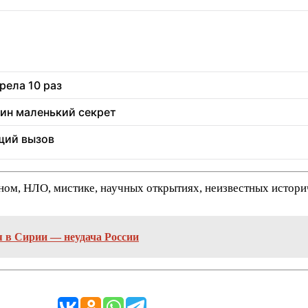
рела 10 раз
дин маленький секрет
щий вызов
нном, НЛО, мистике, научных открытиях, неизвестных истор
 в Сирии — неудача России