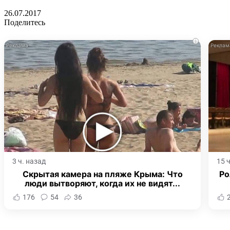
26.07.2017
Поделитесь
i
3 ч. назад
15 
Скрытая камера на пляже Крыма: Что
Ро
люди вытворяют, когда их не видят...
176
54
36