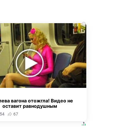
i
ева вагона отожгла! Видео не
оставит равнодушным
54
67