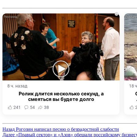
i
8 ч. назад
18 
Ролик длится несколько секунд, а
смеяться вы будете долго
241
54
38
Назад
Рогозин написал песню о безрадостной слабости
Далее
«Правый сектор» и «Азов» обещали российскому бизнес