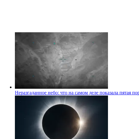
Неразгаданное небо: что на самом деле показала пятая 