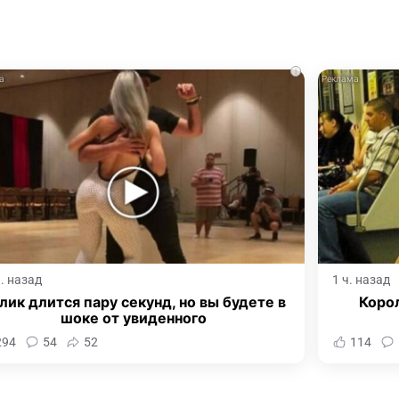
i
ч. назад
1 ч. назад
лик длится пару секунд, но вы будете в
Корол
шоке от увиденного
294
54
52
114