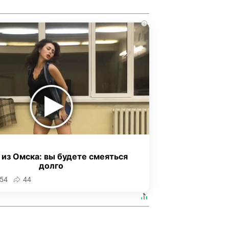
i
 из Омска: вы будете смеяться
долго
54
44