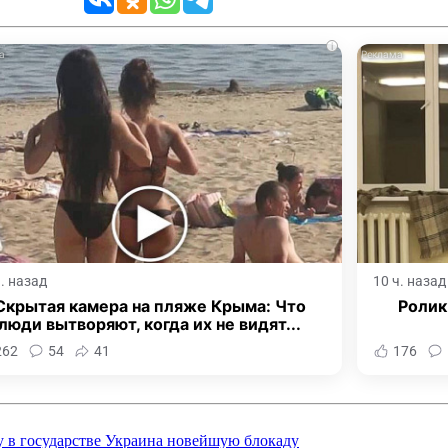
i
ч. назад
10 ч. назад
Скрытая камера на пляже Крыма: Что
Ролик
люди вытворяют, когда их не видят...
262
54
41
176
у в государстве Украина новейшую блокаду