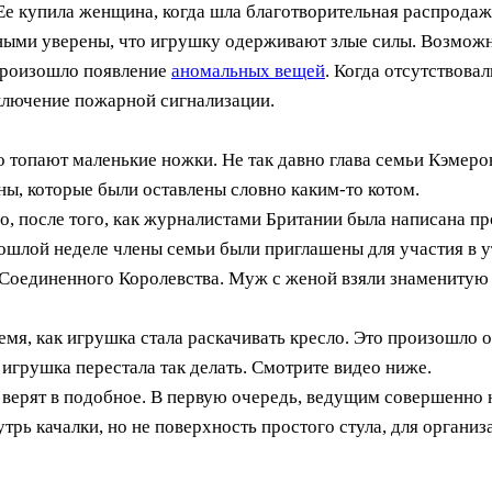
Ее купила женщина, когда шла благотворительная распрода
дными уверены, что игрушку одерживают злые силы. Возможн
 произошло появление
аномальных вещей
. Когда отсутствовал
ключение пожарной сигнализации.
 топают маленькие ножки. Не так давно глава семьи Кэмерон 
ны, которые были оставлены словно каким-то котом.
о, после того, как журналистами Британии была написана пр
рошлой неделе члены семьи были приглашены для участия в 
 Соединенного Королевства. Муж с женой взяли знаменитую
мя, как игрушка стала раскачивать кресло. Это произошло о
 игрушка перестала так делать. Смотрите видео ниже.
е верят в подобное. В первую очередь, ведущим совершенно
рь качалки, но не поверхность простого стула, для организ