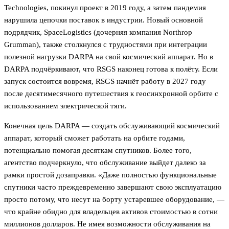
Technologies, покинул проект в 2019 году, а затем пандемия
нарушила цепочки поставок в индустрии. Новый основной
подрядчик, SpaceLogistics (дочерняя компания Northrop
Grumman), также столкнулся с трудностями при интеграции
полезной нагрузки DARPA на свой космический аппарат. Но в
DARPA подчёркивают, что RSGS наконец готова к полёту. Если
запуск состоится вовремя, RSGS начнёт работу в 2027 году
после десятимесячного путешествия к геосинхронной орбите с
использованием электрической тяги.
Конечная цель DARPA — создать обслуживающий космический
аппарат, который сможет работать на орбите годами,
потенциально помогая десяткам спутников. Более того,
агентство подчеркнуло, что обслуживание выйдет далеко за
рамки простой дозаправки. «Даже полностью функциональные
спутники часто преждевременно завершают свою эксплуатацию
просто потому, что несут на борту устаревшее оборудование, —
что крайне обидно для владельцев активов стоимостью в сотни
миллионов долларов. Не имея возможности обслуживания на