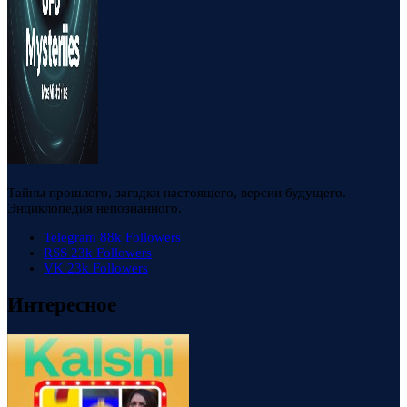
Тайны прошлого, загадки настоящего, версии будущего.
Энциклопедия непознанного.
Telegram
88k
Followers
RSS
23k
Followers
VK
23k
Followers
Интересное