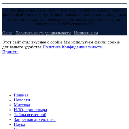
© Все права защищены. Все ™ и © всех продуктов, знаков, статей,
фотографий и прочих атрибутов принадлежат авторам или владельцам
лицензий на них. При использовании материалов ссылка на сайт
обязательна. © 2025 evmenov37.ru
О нас
Политика конфиденциальности
Написать нам
Этот сайт стал вкуснее с cookie Мы используем файлы cookie
для вашего удобства.
Политика Конфиденциальности
Принять
Главная
Новости
Мистика
НЛО, пришельцы
Тайны вселенной
Запретная археология
Наука