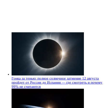
Гонка за тенью: полное солнечное затмение 12 августа
пройдет от России до Испании — где смотреть и почему
99% не считаются