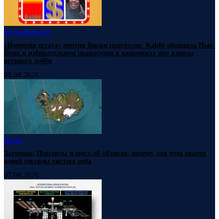
Наука
Новости
«Империя штата» против биржи прогнозов: Kalshi обвинила Нью-
Йорк в избирательном правосудии и напомнила про взносы
игорного лобби
08.08.2026
Наука
Затмение, Персеиды и ересь об облаках: почему для чуда хватит
одной секунды чистого неба
07.08.2026