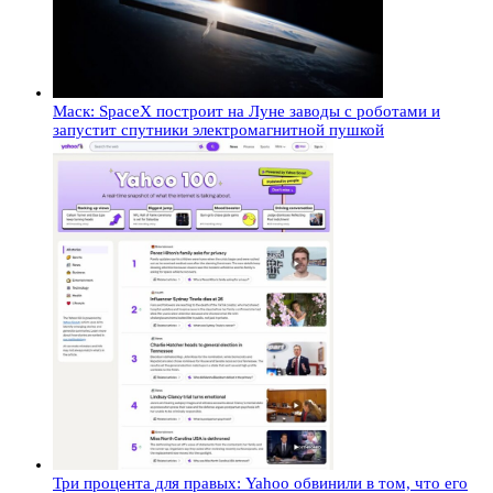
Маск: SpaceX построит на Луне заводы с роботами и
запустит спутники электромагнитной пушкой
Три процента для правых: Yahoo обвинили в том, что его