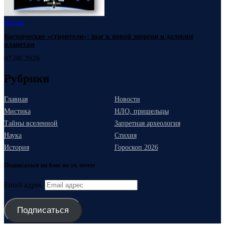
Наука
Космические «строители»: шаг к новой энергии и далеким
планетам
07.08.2026
Рубрики
Главная
Новости
Мистика
НЛО, пришельцы
Тайны вселенной
Запретная археология
Наука
Стихия
История
Гороскоп 2026
Подписаться на блог по эл. почте
Email адрес
Подписаться