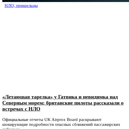
НЛО, пришельцы
«Летающая тарелка» у Гатвика и невидимка над
Северным морем: британские пилоты рассказали о
встречах с НЛО
Официальные отчеты UK Airprox Board раскрывают
шокирующие подробности опасных сближений пассажирских