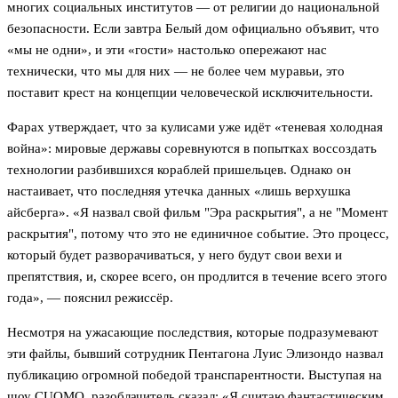
многих социальных институтов — от религии до национальной
безопасности. Если завтра Белый дом официально объявит, что
«мы не одни», и эти «гости» настолько опережают нас
технически, что мы для них — не более чем муравьи, это
поставит крест на концепции человеческой исключительности.
Фарах утверждает, что за кулисами уже идёт «теневая холодная
война»: мировые державы соревнуются в попытках воссоздать
технологии разбившихся кораблей пришельцев. Однако он
настаивает, что последняя утечка данных «лишь верхушка
айсберга». «Я назвал свой фильм "Эра раскрытия", а не "Момент
раскрытия", потому что это не единичное событие. Это процесс,
который будет разворачиваться, у него будут свои вехи и
препятствия, и, скорее всего, он продлится в течение всего этого
года», — пояснил режиссёр.
Несмотря на ужасающие последствия, которые подразумевают
эти файлы, бывший сотрудник Пентагона Луис Элизондо назвал
публикацию огромной победой транспарентности. Выступая на
шоу CUOMO, разоблачитель сказал: «Я считаю фантастическим,