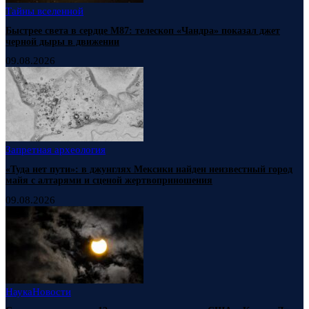
Тайны вселенной
Быстрее света в сердце М87: телескоп «Чандра» показал джет
черной дыры в движении
09.08.2026
Запретная археология
«Туда нет пути»: в джунглях Мексики найден неизвестный город
майя с алтарями и сценой жертвоприношения
09.08.2026
Наука
Новости