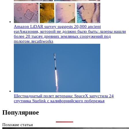
Amazon LiDAR survey suggests 20,000 ancient
earАмазония, которой не должно было быть: лазеры нашли
более 20 тысяч древних земляных сооружений под
пологом лесаthworks
Шестнадцатый полет ветерана: SpaceX запустила 24
спутника Starlink с калифорнийского побережья
Популярное
Похожие статьи