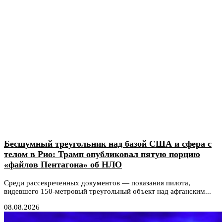
Бесшумный треугольник над базой США и сфера с
телом в Рио: Трамп опубликовал пятую порцию
«файлов Пентагона» об НЛО
Среди рассекреченных документов — показания пилота,
видевшего 150-метровый треугольный объект над афганским...
08.08.2026