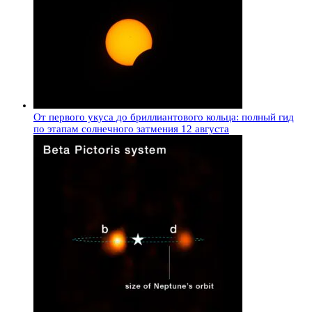
От первого укуса до бриллиантового кольца: полный гид
по этапам солнечного затмения 12 августа