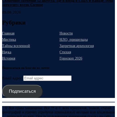
Солнечное затмение 12 августа: где и когда в США и Канаде Луна
«откусит» кусок Солнца
09.08.2026
Рубрики
Главная
Новости
Мистика
НЛО, пришельцы
Тайны вселенной
Запретная археология
Наука
Стихия
История
Гороскоп 2026
Подписаться на блог по эл. почте
Email адрес
Подписаться
© Все права защищены. Все ™ и © всех продуктов, знаков, статей,
фотографий и прочих атрибутов принадлежат авторам или владельцам
лицензий на них. При использовании материалов ссылка на сайт