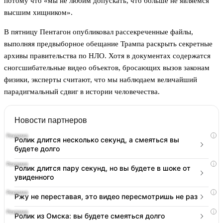
потому что «мы не любим допускать, что больше не являемся
высшим хищником».
В пятницу Пентагон опубликовал рассекреченные файлы,
выполняя предвыборное обещание Трампа раскрыть секретные
архивы правительства по НЛО. Хотя в документах содержатся
сногсшибательные видео объектов, бросающих вызов законам
физики, эксперты считают, что мы наблюдаем величайший
парадигмальный сдвиг в истории человечества.
Новости партнеров
i
Ролик длится несколько секунд, а смеяться вы
будете долго
i
Ролик длится пару секунд, но вы будете в шоке от
увиденного
i
Ржу не переставая, это видео пересмотришь не раз
i
Ролик из Омска: вы будете смеяться долго