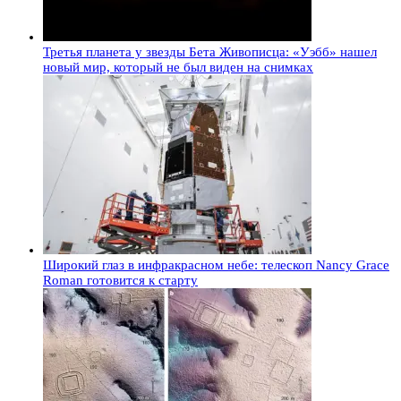
Третья планета у звезды Бета Живописца: «Уэбб» нашел
новый мир, который не был виден на снимках
Широкий глаз в инфракрасном небе: телескоп Nancy Grace
Roman готовится к старту