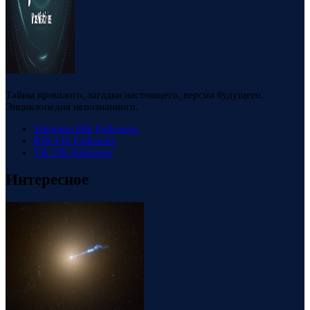
Тайны прошлого, загадки настоящего, версии будущего.
Энциклопедия непознанного.
Telegram
88k
Followers
RSS
23k
Followers
VK
23k
Followers
Интересное