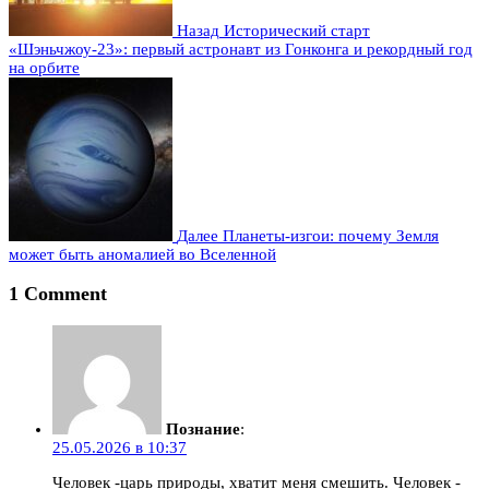
Назад
Исторический старт
«Шэньчжоу-23»: первый астронавт из Гонконга и рекордный год
на орбите
Далее
Планеты-изгои: почему Земля
может быть аномалией во Вселенной
1 Comment
Познание
:
25.05.2026 в 10:37
Человек -царь природы, хватит меня смешить. Человек -