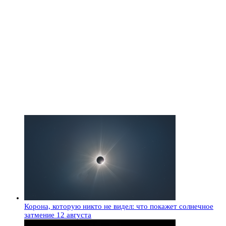
Корона, которую никто не видел: что покажет солнечное
затмение 12 августа