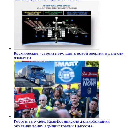
Космические «строители»: шаг к новой энергии и далеким
планетам
Роботы за рулём: Калифорнийские дальнобойщики
объявили войну администрации Ньюсома