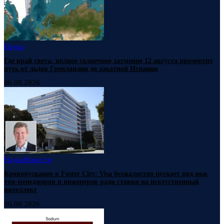
Наука
Где край света: полное солнечное затмение 12 августа прочертит
путь от льдов Гренландии до закатной Испании
06.08.2026
Наука
Новости
Кровопускание в Foster City: Visa безжалостно пускает под нож
топ-менеджеров и инженеров ради ставки на искусственный
интеллект
06.08.2026