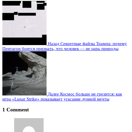
Назад
Секретные файлы Трампа: почему
Пентагон боится признать, что человек — не царь природы
Далее
Космос больше не грезится: как
игра «Lunar Strike» показывает угасание лунной мечты
1 Comment