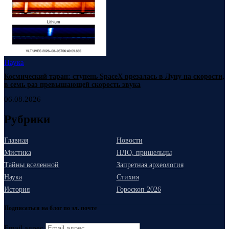
Наука
Космический таран: ступень SpaceX врезалась в Луну на скорости,
в семь раз превышающей скорость звука
06.08.2026
Рубрики
Главная
Новости
Мистика
НЛО, пришельцы
Тайны вселенной
Запретная археология
Наука
Стихия
История
Гороскоп 2026
Подписаться на блог по эл. почте
Email адрес