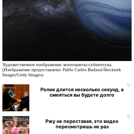
Художественное изображение экзопланеты-субнептуна.
(Изображение предоставлено: Pablo Carlos Budassi/Stocktrek
Images/Getty Images)
i
Ролик длится несколько секунд, а
смеяться вы будете долго
i
Ржу не переставая, это видео
пересмотришь не раз