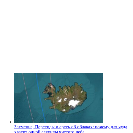
Затмение, Персеиды и ересь об облаках: почему для чуда
хватит одной секунды чистого неба