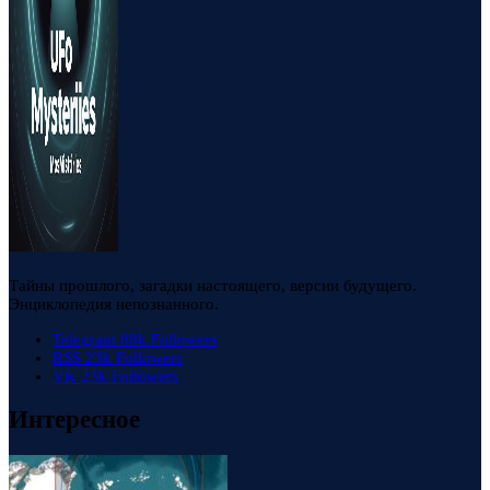
Тайны прошлого, загадки настоящего, версии будущего.
Энциклопедия непознанного.
Telegram
88k
Followers
RSS
23k
Followers
VK
23k
Followers
Интересное