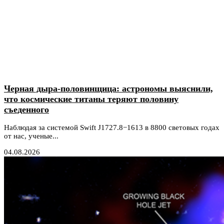
Черная дыра-половинщица: астрономы выяснили,
что космические титаны теряют половину
съеденного
Наблюдая за системой Swift J1727.8−1613 в 8800 световых годах
от нас, ученые...
04.08.2026