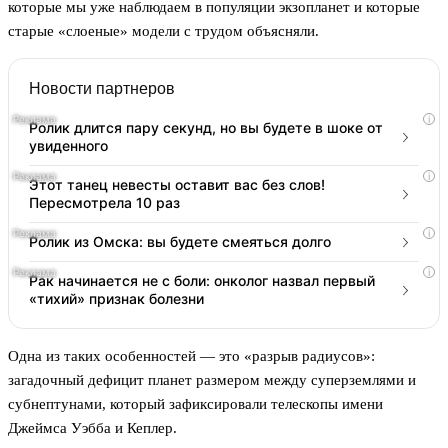
которые мы уже наблюдаем в популяции экзопланет и которые
старые «слоеные» модели с трудом объясняли.
Новости партнеров
i
Ролик длится пару секунд, но вы будете в шоке от
увиденного
i
Этот танец невесты оставит вас без слов!
Пересмотрела 10 раз
i
Ролик из Омска: вы будете смеяться долго
i
Рак начинается не с боли: онколог назвал первый
«тихий» признак болезни
Одна из таких особенностей — это «разрыв радиусов»:
загадочный дефицит планет размером между суперземлями и
субнептунами, который зафиксировали телескопы имени
Джеймса Уэбба и Кеплер.