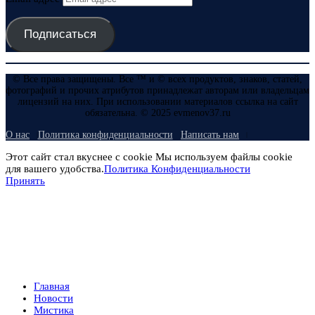
Подписаться
© Все права защищены. Все ™ и © всех продуктов, знаков, статей,
фотографий и прочих атрибутов принадлежат авторам или владельцам
лицензий на них. При использовании материалов ссылка на сайт
обязательна. © 2025 evmenov37.ru
О нас
Политика конфиденциальности
Написать нам
Этот сайт стал вкуснее с cookie Мы используем файлы cookie
для вашего удобства.
Политика Конфиденциальности
Принять
Главная
Новости
Мистика