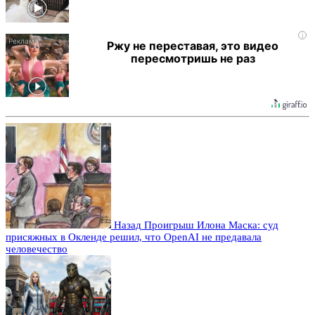
i
Ржу не переставая, это видео
пересмотришь не раз
Назад
Проигрыш Илона Маска: суд
присяжных в Окленде решил, что OpenAI не предавала
человечество