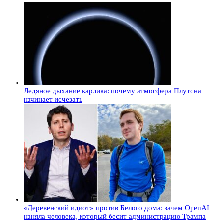
Ледяное дыхание карлика: почему атмосфера Плутона
начинает исчезать
«Деревенский идиот» против Белого дома: зачем OpenAI
наняла человека, который бесит администрацию Трампа