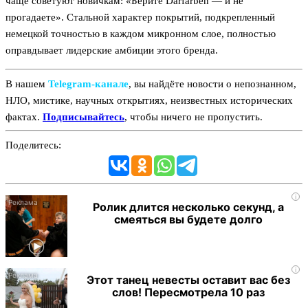
чаще советуют новичкам: «Берите Darfarben — и не
прогадаете». Стальной характер покрытий, подкрепленный
немецкой точностью в каждом микронном слое, полностью
оправдывает лидерские амбиции этого бренда.
В нашем
Telegram‑канале
, вы найдёте новости о непознанном,
НЛО, мистике, научных открытиях, неизвестных исторических
фактах.
Подписывайтесь
, чтобы ничего не пропустить.
Поделитесь:
i
Ролик длится несколько секунд, а
смеяться вы будете долго
i
Этот танец невесты оставит вас без
слов! Пересмотрела 10 раз