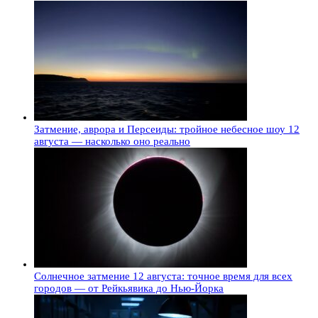
Затмение, аврора и Персеиды: тройное небесное шоу 12
августа — насколько оно реально
Солнечное затмение 12 августа: точное время для всех
городов — от Рейкьявика до Нью-Йорка