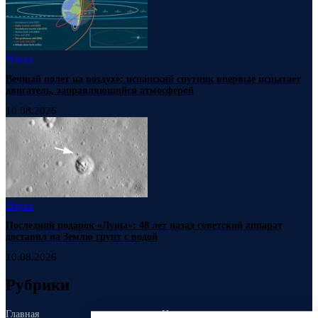
Наука
Вечный полет на воздухе: испанский спутник впервые испытает
двигатель, заправляющийся атмосферой
10.08.2026
Наука
Последний подарок «Луны»: 48 лет назад советский аппарат
доставил на Землю грунт с водой
10.08.2026
Рубрики
Главная
Новости