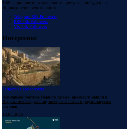
Тайны прошлого, загадки настоящего, версии будущего.
Энциклопедия непознанного.
Telegram
88k
Followers
RSS
23k
Followers
VK
23k
Followers
Интересное
Запретная археология
Невидимая плотина Первого Храма: археологи нашли в
Иерусалиме сооружение, которое спасало город от засухи и
потопов
10.08.2026