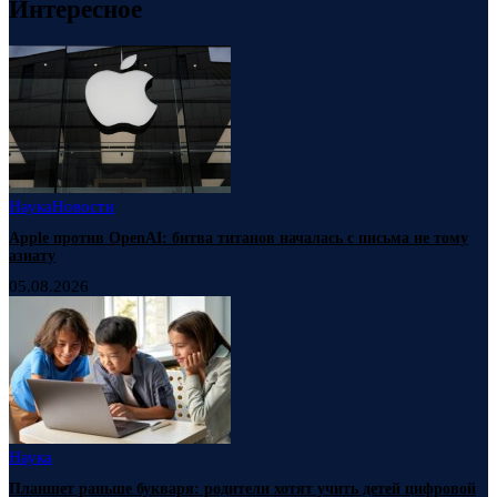
Интересное
Наука
Новости
Apple против OpenAI: битва титанов началась с письма не тому
азиату
05.08.2026
Наука
Планшет раньше букваря: родители хотят учить детей цифровой