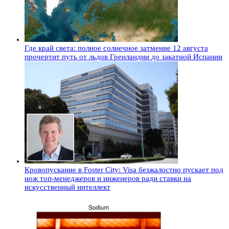
Где край света: полное солнечное затмение 12 августа
прочертит путь от льдов Гренландии до закатной Испании
Кровопускание в Foster City: Visa безжалостно пускает под
нож топ-менеджеров и инженеров ради ставки на
искусственный интеллект