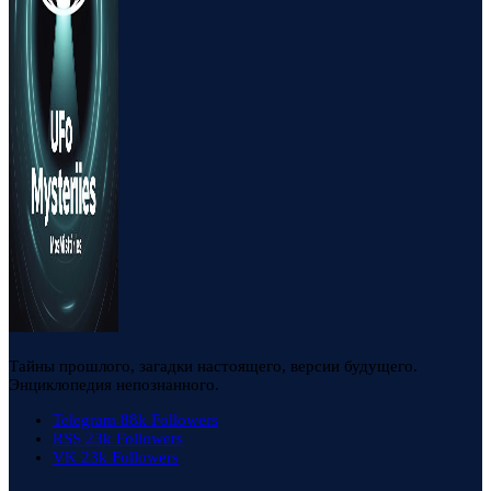
Тайны прошлого, загадки настоящего, версии будущего.
Энциклопедия непознанного.
Telegram
88k
Followers
RSS
23k
Followers
VK
23k
Followers