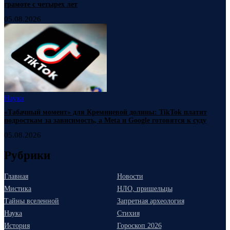
грамоте с четырех лет
05.08.2026
Наука
«Табачный момент» для Кремниевой долины: TikTok платит
подросткам за зависимость, а Meta и Google готовятся к суду
05.08.2026
Рубрики
Главная
Новости
Мистика
НЛО, пришельцы
Тайны вселенной
Запретная археология
Наука
Стихия
История
Гороскоп 2026