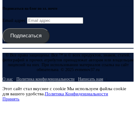
Подписаться на блог по эл. почте
Email адрес
Подписаться
© Все права защищены. Все ™ и © всех продуктов, знаков, статей,
фотографий и прочих атрибутов принадлежат авторам или владельцам
лицензий на них. При использовании материалов ссылка на сайт
обязательна. © 2025 evmenov37.ru
О нас
Политика конфиденциальности
Написать нам
Этот сайт стал вкуснее с cookie Мы используем файлы cookie
для вашего удобства.
Политика Конфиденциальности
Принять