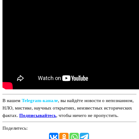
В нашем
Telegram‑канале
, вы найдёте новости о непознанном,
НЛО, мистике, научных открытиях, неизвестных исторических
фактах.
Подписывайтесь
, чтобы ничего не пропустить.
Поделитесь: