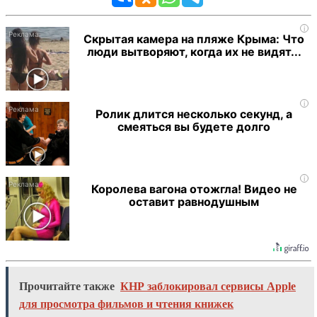
i
Скрытая камера на пляже Крыма: Что
люди вытворяют, когда их не видят...
i
Ролик длится несколько секунд, а
смеяться вы будете долго
i
Королева вагона отожгла! Видео не
оставит равнодушным
Прочитайте также
КНР заблокировал сервисы Apple
для просмотра фильмов и чтения книжек