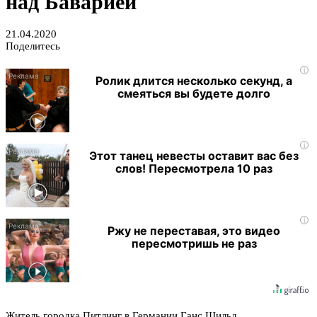
над Баварией
21.04.2020
Поделитесь
i
Ролик длится несколько секунд, а
смеяться вы будете долго
i
Этот танец невесты оставит вас без
слов! Пересмотрела 10 раз
i
Ржу не переставая, это видео
пересмотришь не раз
Житель городка Питлинг в Германии Ганс Шильд