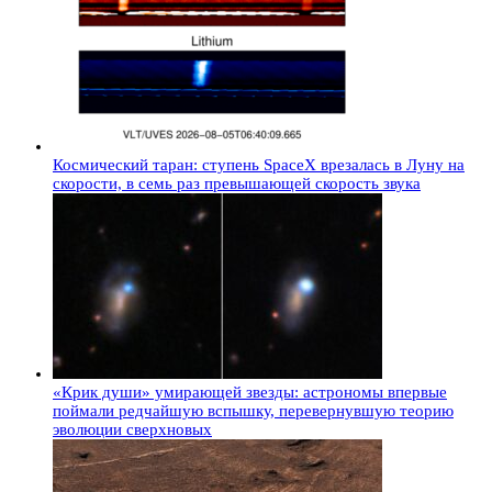
Космический таран: ступень SpaceX врезалась в Луну на
скорости, в семь раз превышающей скорость звука
«Крик души» умирающей звезды: астрономы впервые
поймали редчайшую вспышку, перевернувшую теорию
эволюции сверхновых