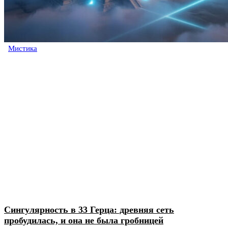
Мистика
Сингулярность в 33 Герца: древняя сеть
пробудилась, и она не была гробницей