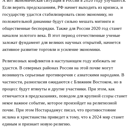
А вот экономическая ситуация в России в 2020 году улучшится.
Если верить предсказаниям, РФ начнет выходить из кризиса, и
государству удастся стабилизировать свою экономику, но
положительной динамике будут сильно мешать митинги и
общественные беспорядки. Также для России 2020 год станет
началом золотого века. В этот период отечественные ученые
заложат фундамент для великих научных открытий, начнется
активное развитие торговли и усиление экономики.
Религиозных конфликтов в наступающем году избежать не
удастся. В северных районах России на этой почве могут
возникнуть серьезные противоречия с азиатскими народами. В
частности, разногласия ожидаются с Ближним Востоком, но в
процесс будут втянуты и другие участники. При этом, как
отмечается в предсказаниях, поводом для крупной ссоры станет
некое важное событие, которое произойдет на религиозной
почве. При этом Ностарадамус писал, что противостояние
ислама и христианства приведет к тому, что к 2024 мир станет
единым и признает новую религию.