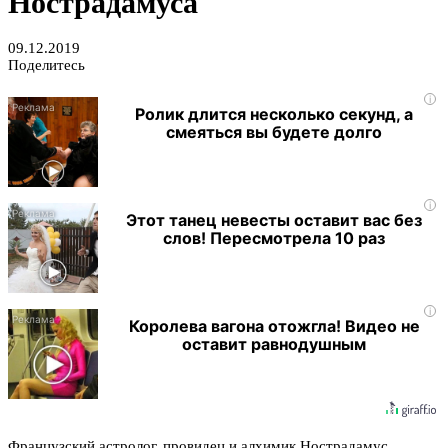
Нострадамуса
09.12.2019
Поделитесь
i
Ролик длится несколько секунд, а
смеяться вы будете долго
i
Этот танец невесты оставит вас без
слов! Пересмотрела 10 раз
i
Королева вагона отожгла! Видео не
оставит равнодушным
Французский астролог, провидец и алхимик Нострадамус