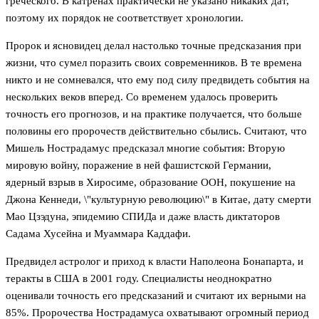
греческого. В катренах практически не указано никаких дат,
поэтому их порядок не соответствует хронологии.
Пророк и ясновидец делал настолько точные предсказания при
жизни, что сумел поразить своих современников. В те времена
никто и не сомневался, что ему под силу предвидеть события на
нескольких веков вперед. Со временем удалось проверить
точность его прогнозов, и на практике получается, что больше
половины его пророчеств действительно сбылись. Считают, что
Мишель Нострадамус предсказал многие события: Вторую
мировую войну, поражение в ней фашистской Германии,
ядерный взрыв в Хиросиме, образование ООН, покушение на
Джона Кеннеди, \"культурную революцию\" в Китае, дату смерти
Мао Цзэдуна, эпидемию СПИДа и даже власть диктаторов
Садама Хусейна и Муаммара Каддафи.
Предвидел астролог и приход к власти Наполеона Бонапарта, и
теракты в США в 2001 году. Специалисты неоднократно
оценивали точность его предсказаний и считают их верными на
85%. Пророчества Нострадамуса охватывают огромный период