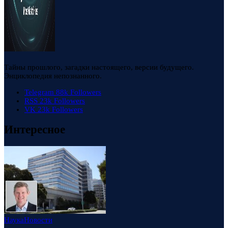
Тайны прошлого, загадки настоящего, версии будущего.
Энциклопедия непознанного.
Telegram
88k
Followers
RSS
23k
Followers
VK
23k
Followers
Интересное
Наука
Новости