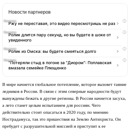
Новости партнеров
i
Ржу не переставая, это видео пересмотришь не раз
i
Ролик длится пару секунд, но вы будете в шоке от
увиденного
i
Ролик из Омска: вы будете смеяться долго
i
"Потеряли стыд в погоне за "Диором": Поплавская
вмазала семейке Плющенко
В мире начнется глобальное потепление, которое вызовет таяние
ледников в России. В связи с этим северные народности будут
вынуждены бежать в другие регионы. В России начнется засуха,
а лето станет целым испытанием для россиян. Чего
действительно стоит опасаться в 2020 году, по мнению
Нострадамуса, так это пришествия на Землю Антихриста. Он
пребудет с разрушительной миссией и приступит к ее