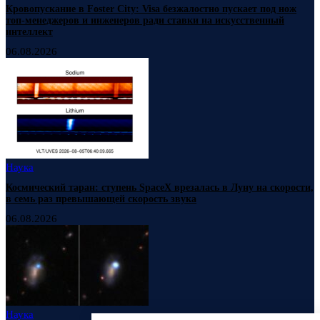
Кровопускание в Foster City: Visa безжалостно пускает под нож
топ-менеджеров и инженеров ради ставки на искусственный
интеллект
06.08.2026
Наука
Космический таран: ступень SpaceX врезалась в Луну на скорости,
в семь раз превышающей скорость звука
06.08.2026
Наука