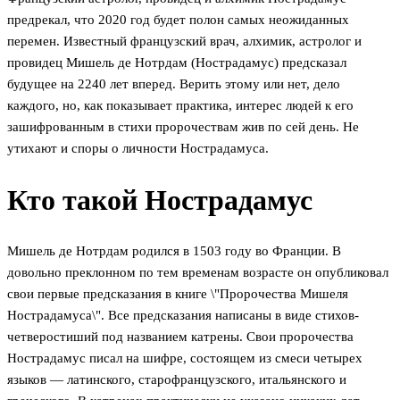
предрекал, что 2020 год будет полон самых неожиданных
перемен. Известный французский врач, алхимик, астролог и
провидец Мишель де Нотрдам (Нострадамус) предсказал
будущее на 2240 лет вперед. Верить этому или нет, дело
каждого, но, как показывает практика, интерес людей к его
зашифрованным в стихи пророчествам жив по сей день. Не
утихают и споры о личности Нострадамуса.
Кто такой Нострадамус
Мишель де Нотрдам родился в 1503 году во Франции. В
довольно преклонном по тем временам возрасте он опубликовал
свои первые предсказания в книге \"Пророчества Мишеля
Нострадамуса\". Все предсказания написаны в виде стихов-
четверостиший под названием катрены. Свои пророчества
Нострадамус писал на шифре, состоящем из смеси четырех
языков — латинского, старофранцузского, итальянского и