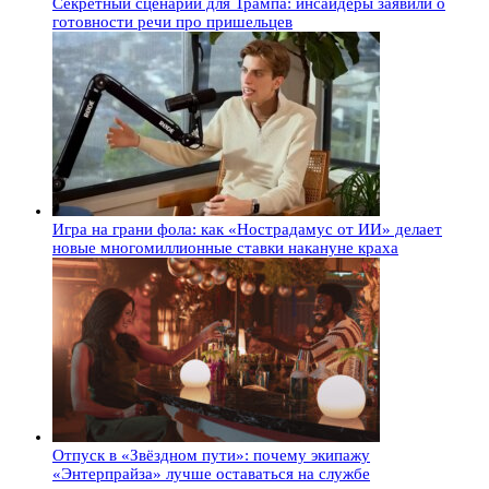
Секретный сценарий для Трампа: инсайдеры заявили о
готовности речи про пришельцев
Игра на грани фола: как «Нострадамус от ИИ» делает
новые многомиллионные ставки накануне краха
Отпуск в «Звёздном пути»: почему экипажу
«Энтерпрайза» лучше оставаться на службе