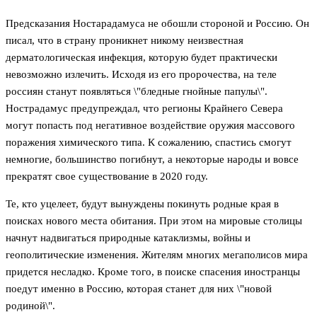
Предсказания Ностарадамуса не обошли стороной и Россию. Он
писал, что в страну проникнет никому неизвестная
дерматологическая инфекция, которую будет практически
невозможно излечить. Исходя из его пророчества, на теле
россиян станут появляться \"бледные гнойные папулы\".
Нострадамус предупреждал, что регионы Крайнего Севера
могут попасть под негативное воздействие оружия массового
поражения химического типа. К сожалению, спастись смогут
немногие, большинство погибнут, а некоторые народы и вовсе
прекратят свое существование в 2020 году.
Те, кто уцелеет, будут вынуждены покинуть родные края в
поисках нового места обитания. При этом на мировые столицы
начнут надвигаться природные катаклизмы, войны и
геополитические изменения. Жителям многих мегаполисов мира
придется несладко. Кроме того, в поиске спасения иностранцы
поедут именно в Россию, которая станет для них \"новой
родиной\".