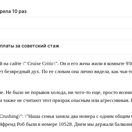
рела 10 раз
оплаты за советский стаж
на сайте \" Cruise Critic\". Он и его жена жили в комнате 9
ет безвредный дух. По ее словам она лично видела, как чья-
е. Не было не порывов холода, ни чего-то еще, просто возник
и также не считают этот призрак опасным или агрессивным. 
Crushing\": \"Наша семья заняла два номера с одним общим 
ойфренд Роб были в номере 10528. Днем мы держали балконн