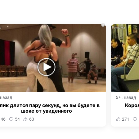
i
. назад
5 ч. назад
лик длится пару секунд, но вы будете в
Корол
шоке от увиденного
146
54
63
271