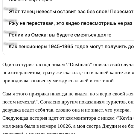
Этот танец невесты оставит вас без слов! Пересмот
Ржу не переставая, это видео пересмотришь не раз
Ролик из Омска: вы будете смеяться долго
Как пенсионеры 1945-1965 годов могут получить д
Один из туристов под ником \"Dustman\" описал свой случай 
психотерапевтом, сразу же сказала, что в нашей каюте жив
приподняла занавеску между спальней и гостиной.
Сам я этого призрака никогда не видел, но я верю своей жен
потом исчезла\". Согласно другим показаниям туристов, он
девушка ведет себя так, словно она и не знает, что умерла.
Следующая история идет от комментатора с ником \"Kevin 
моя жена были в номере 10626, а моя сестра Джуди и ее б