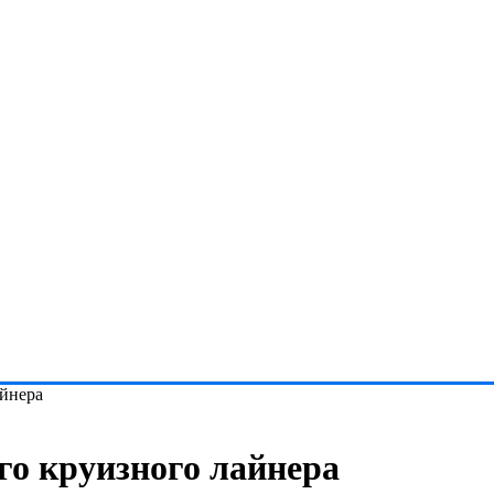
айнера
го круизного лайнера