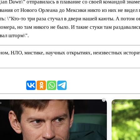
ian Dawn\" отправилась в плавание со своей командой знам
вания от Нового Орлеана до Мексики никто из них не видел 
 \"Кто-то три раза стучал в двери нашей каюты. А потом он
омера, но там никого не было. И такие стуки там раздавалис
евал шторм\".
нном, НЛО, мистике, научных открытиях, неизвестных истор
i