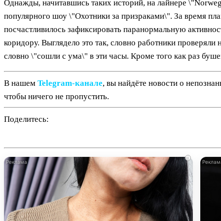
Однажды, начитавшись таких историй, на лайнере \"Norweg
популярного шоу \"Охотники за призраками\". За время пла
посчастливилось зафиксировать паранормальную активность:
коридору. Выглядело это так, словно работники проверяли н
словно \"сошли с ума\" в эти часы. Кроме того как раз буш
В нашем
Telegram‑канале
, вы найдёте новости о непозна
чтобы ничего не пропустить.
Поделитесь:
i