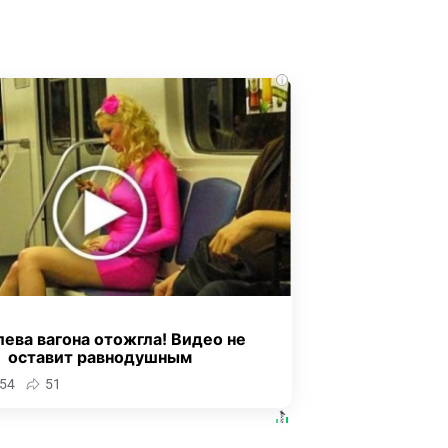
i
ева вагона отожгла! Видео не
оставит равнодушным
54
51