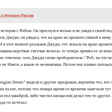
 о будущем России
 история с Робом. Он проснулся ночью и не увидел своей по
ать Джуди, он увидел, что на краю их кровати спиной к нем
 И в этот момент реальная Джуди, что лежала на краю кроват
женщины короткие светлые волосы, то теперь принял ее за мо
не ответила. зато Джуди снова пробормотала \"Роб, ты что в
то не Нэнси, а какая-то незнакомка. Потом она плавно поплыл
gian Dawn\" видели и других призраков, вероятно тех, кто 
на кухне, потому что повара время от времени замечали тут
мыл пол шваброй, либо чистил овощи или делал что-то другое
уда-то исчезал.