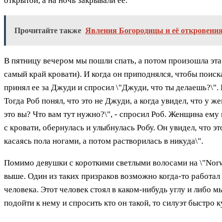
открытой, а на ночь закрывали ее.
Прочитайте также
Явления Богородицы и её откровения
В пятницу вечером мы пошли спать, а потом произошла эта
самый край кровати). И когда он приподнялся, чтобы поиск
принял ее за Джуди и спросил \"Джуди, что ты делаешь?\".
Тогда Роб понял, что это не Джуди, а когда увидел, что у 
это вы? Что вам тут нужно?\", - спросил Роб. Женщина ему 
с кровати, обернулась и улыбнулась Робу. Он увидел, что э
касаясь пола ногами, а потом растворилась в никуда\".
Помимо девушки с короткими светлыми волосами на \"Norwe
выше. Один из таких призраков возможно когда-то работал 
человека. Этот человек стоял в каком-нибудь углу и либо 
подойти к нему и спросить кто он такой, то силуэт быстро к