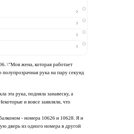
i
i
i
i
506. \"Моя жена, которая работает
то полупрозрачная рука на пару секунд
ла эта рука, подняла занавеску, а
Некоторые и вовсе заявляли, что
балконом - номера 10626 и 10628. Я и
ую дверь из одного номера в другой