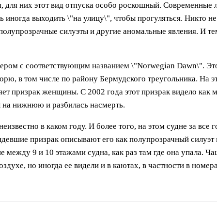
, для них этот вид отпуска особо роскошный. Современные 
ь иногда выходить \"на улицу\", чтобы прогуляться. Никто н
полупрозрачные силуэты и другие аномальные явления. И те
нером с соответствующим названием \"Norwegian Dawn\". Эт
орю, в том числе по району Бермудского треугольника. На 
ляет призрак женщины. С 2002 года этот призрак видело как
ы на нижнюю и разбилась насмерть.
еизвестно в каком году. И более того, на этом судне за все
идевшие призрак описывают его как полупрозрачный силуэт
е между 9 и 10 этажами судна, как раз там где она упала. Ч
здухе, но иногда ее видели и в каютах, в частности в номер