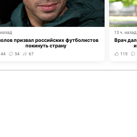
. назад
13 ч. назад
олов призвал российских футболистов
Врач дал
покинуть страну
и
144
54
67
115