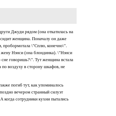
други Джуди рядом (она откатилась на
у сидит женщина. Поначалу он даже
и, пробормотала \"Сплю, конечно\".
ю жену Нэнси (она блондинка). \"Нэнси
о сне говоришь?\". Тут женщина встала
а по воздуху в сторону шкафов, не
также погиб тут, как упоминалось
 поздно вечером странный силуэт
. А когда сотрудники кухни пытались