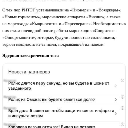
С тех пор РИТЭГ устанавливали на «Пионеры» и «Вояджеры»,
«Новые горизонты», марсианские аппараты «Викинг», а также
на марсоходы «Кьюриосити» и «Персеверанс». Необходимость в
них стала очевидной после работы марсоходов «Спирит» и
«Оппортьюнити», которые, будучи полностью солнечными,
теряли мощность из-за пыли, покрывавшей их панели.
Ядерная электрическая тяга
Новости партнеров
i
Ролик длится пару секунд, но вы будете в шоке от
увиденного
i
Ролик из Омска: вы будете смеяться долго
i
Врач дала 5 советов, чтобы защититься от инфаркта
и инсульта летом
i
Королева вагона отожгла! Видео не оставит