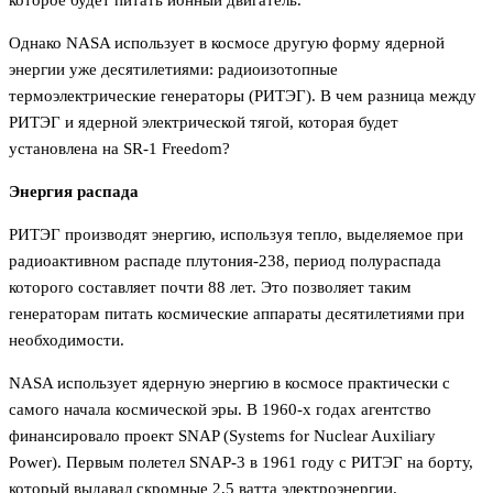
которое будет питать ионный двигатель.
Однако NASA использует в космосе другую форму ядерной
энергии уже десятилетиями: радиоизотопные
термоэлектрические генераторы (РИТЭГ). В чем разница между
РИТЭГ и ядерной электрической тягой, которая будет
установлена на SR-1 Freedom?
Энергия распада
РИТЭГ производят энергию, используя тепло, выделяемое при
радиоактивном распаде плутония-238, период полураспада
которого составляет почти 88 лет. Это позволяет таким
генераторам питать космические аппараты десятилетиями при
необходимости.
NASA использует ядерную энергию в космосе практически с
самого начала космической эры. В 1960-х годах агентство
финансировало проект SNAP (Systems for Nuclear Auxiliary
Power). Первым полетел SNAP-3 в 1961 году с РИТЭГ на борту,
который выдавал скромные 2,5 ватта электроэнергии.