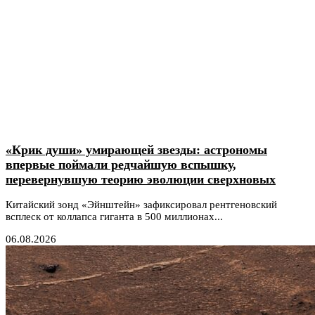
«Крик души» умирающей звезды: астрономы
впервые поймали редчайшую вспышку,
перевернувшую теорию эволюции сверхновых
Китайский зонд «Эйнштейн» зафиксировал рентгеновский
всплеск от коллапса гиганта в 500 миллионах...
06.08.2026