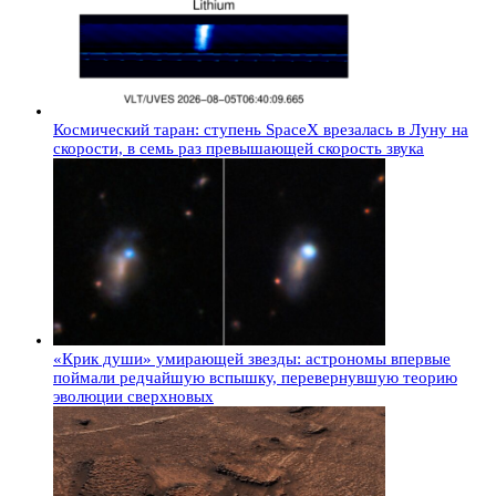
Космический таран: ступень SpaceX врезалась в Луну на
скорости, в семь раз превышающей скорость звука
«Крик души» умирающей звезды: астрономы впервые
поймали редчайшую вспышку, перевернувшую теорию
эволюции сверхновых