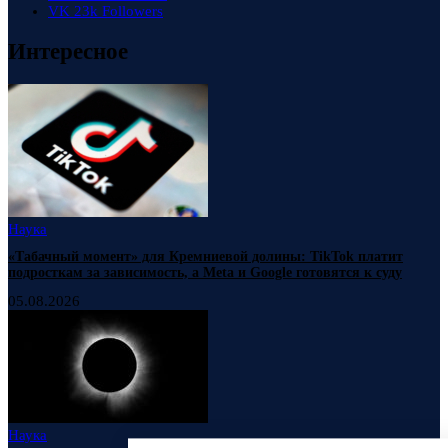
VK
23k
Followers
Интересное
Наука
«Табачный момент» для Кремниевой долины: TikTok платит
подросткам за зависимость, а Meta и Google готовятся к суду
05.08.2026
Наука