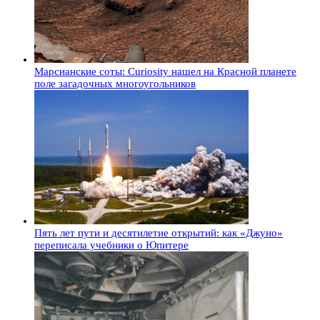
Марсианские соты: Curiosity нашел на Красной планете
поле загадочных многоугольников
Пять лет пути и десятилетие открытий: как «Джуно»
переписала учебники о Юпитере