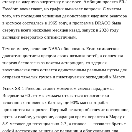
ставку на ядерную энергетику в космосе. Амбиции проекта SR-1
Freedom впечатляют, но график вызывает вопросы. С учетом
того, что последняя успешная демонстрация ядерного реактора
в космосе состоялась в 1965 году, а программа DRACO была
свернута всего несколько месяцев назад, запуск в 2028 году
выглядит невероятно оптимистичным.
Тем не менее, решение NASA обосновано. Если химические
двигатели достигли предела своих возможностей, а солнечная
энергия бесполезна за поясом астероидов, то ядерная
электрическая тяга остается единственным реальным путем для
отправки тяжелых грузов и пилотируемых экспедиций к Марсу.
Успех SR-1 Freedom станет моментом смены парадигмы.
Впервые за 60 лет мы сможем отказаться от логистики
«связанных топливных баков», где 90% массы корабля
приходится на горючее. Ядерный реактор обеспечит постоянное,
пусть и слабое, ускорение, сокращая время перелета к Марсу с
8-9 месяцев до потенциально 2-3, а главное — позволяя брать с
собой достаточно защиты от радиации и оборудования для