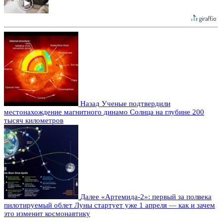
Назад
Ученые подтвердили
местонахождение магнитного динамо Солнца на глубине 200
тысяч километров
Далее
«Артемида-2»: первый за полвека
пилотируемый облет Луны стартует уже 1 апреля — как и зачем
это изменит космонавтику