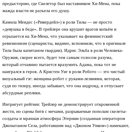
предысторию, где Скелетор был наставником Хи-Мена, пока
жажда власти не разъела его душу.
Камила Мендес («Ривердейл») в роли Тилы — не просто
«девушка в беде». В трейлере она крушит врагов копьём и
огрызается на Хи-Мена, что указывает на феминистский
ревизионизм (сценаристы, видимо, вспомнили, что в оригинале
Тила была капитаном гвардии). Идрис Эльба в роли Человека-
Оружия, скорее всего, будет тем самым голосом разума,
который отчаянно пытается вразумить Адама, пока тот не
наигрался в героя. А Кристен Уиг в роли Робото — это чистый
визуальный гэг: женщина-робот с руками-лезвиями, которая,
судя по тизеру, иногда забывает, что она андроид, и отпускает
абсурдные реплики.
Интригует рейтинг. Трейлер не демонстрирует откровенной
жести, но сцены битв с мечами, разрываемые пополам скелеты-
солдаты и мрачная атмосфера Этернии (созданная оператором
Джонатаном Села, работавшим над «Джоном Уиком») намекают,