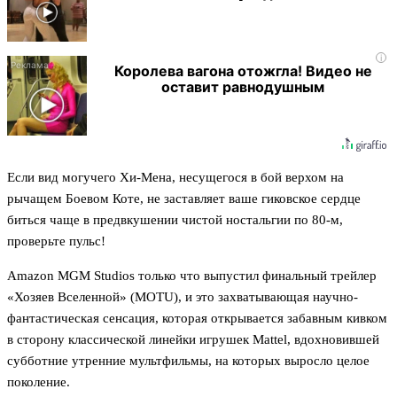
i
Королева вагона отожгла! Видео не
оставит равнодушным
Если вид могучего Хи-Мена, несущегося в бой верхом на
рычащем Боевом Коте, не заставляет ваше гиковское сердце
биться чаще в предвкушении чистой ностальгии по 80-м,
проверьте пульс!
Amazon MGM Studios только что выпустил финальный трейлер
«Хозяев Вселенной» (MOTU), и это захватывающая научно-
фантастическая сенсация, которая открывается забавным кивком
в сторону классической линейки игрушек Mattel, вдохновившей
субботние утренние мультфильмы, на которых выросло целое
поколение.