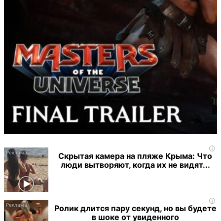
i
Скрытая камера на пляже Крыма: Что
люди вытворяют, когда их не видят...
i
Ролик длится пару секунд, но вы будете
в шоке от увиденного