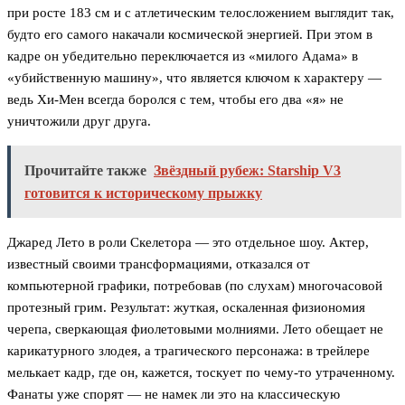
при росте 183 см и с атлетическим телосложением выглядит так,
будто его самого накачали космической энергией. При этом в
кадре он убедительно переключается из «милого Адама» в
«убийственную машину», что является ключом к характеру —
ведь Хи-Мен всегда боролся с тем, чтобы его два «я» не
уничтожили друг друга.
Прочитайте также
Звёздный рубеж: Starship V3
готовится к историческому прыжку
Джаред Лето в роли Скелетора — это отдельное шоу. Актер,
известный своими трансформациями, отказался от
компьютерной графики, потребовав (по слухам) многочасовой
протезный грим. Результат: жуткая, оскаленная физиономия
черепа, сверкающая фиолетовыми молниями. Лето обещает не
карикатурного злодея, а трагического персонажа: в трейлере
мелькает кадр, где он, кажется, тоскует по чему-то утраченному.
Фанаты уже спорят — не намек ли это на классическую