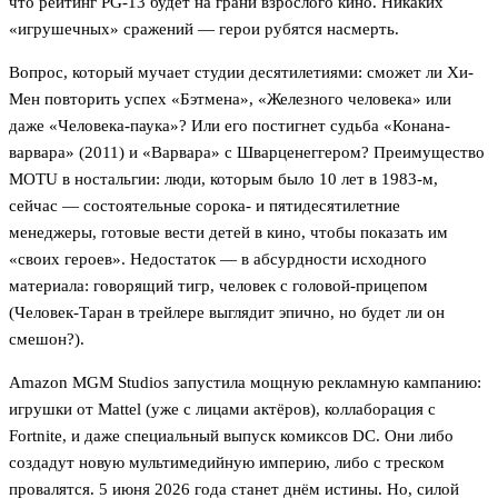
что рейтинг PG-13 будет на грани взрослого кино. Никаких
«игрушечных» сражений — герои рубятся насмерть.
Вопрос, который мучает студии десятилетиями: сможет ли Хи-
Мен повторить успех «Бэтмена», «Железного человека» или
даже «Человека-паука»? Или его постигнет судьба «Конана-
варвара» (2011) и «Варвара» с Шварценеггером? Преимущество
MOTU в ностальгии: люди, которым было 10 лет в 1983-м,
сейчас — состоятельные сорока- и пятидесятилетние
менеджеры, готовые вести детей в кино, чтобы показать им
«своих героев». Недостаток — в абсурдности исходного
материала: говорящий тигр, человек с головой-прицепом
(Человек-Таран в трейлере выглядит эпично, но будет ли он
смешон?).
Amazon MGM Studios запустила мощную рекламную кампанию:
игрушки от Mattel (уже с лицами актёров), коллаборация с
Fortnite, и даже специальный выпуск комиксов DC. Они либо
создадут новую мультимедийную империю, либо с треском
провалятся. 5 июня 2026 года станет днём истины. Но, силой