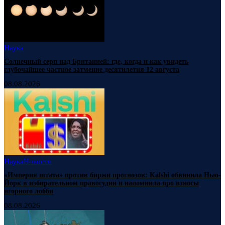
Наука
Солнечный серп над Британией: где, когда и как увидеть
глубочайшее частное затмение десятилетия 12 августа
08.08.2026
Наука
Новости
«Империя штата» против биржи прогнозов: Kalshi обвинила Нью-
Йорк в избирательном правосудии и напомнила про взносы
игорного лобби
08.08.2026