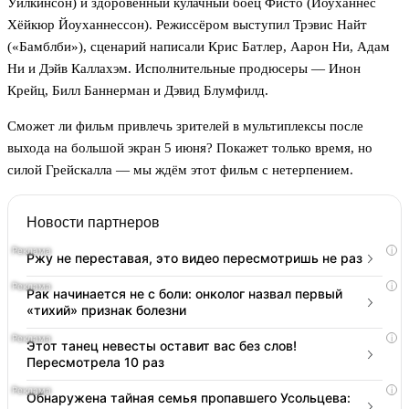
Уилкинсон) и здоровенный кулачный боец Фисто (Йоуханнес
Хёйкюр Йоуханнессон). Режиссёром выступил Трэвис Найт
(«Бамблби»), сценарий написали Крис Батлер, Аарон Ни, Адам
Ни и Дэйв Каллахэм. Исполнительные продюсеры — Инон
Крейц, Билл Баннерман и Дэвид Блумфилд.
Сможет ли фильм привлечь зрителей в мультиплексы после
выхода на большой экран 5 июня? Покажет только время, но
силой Грейскалла — мы ждём этот фильм с нетерпением.
Новости партнеров
i
Ржу не переставая, это видео пересмотришь не раз
i
Рак начинается не с боли: онколог назвал первый
«тихий» признак болезни
i
Этот танец невесты оставит вас без слов!
Пересмотрела 10 раз
i
Обнаружена тайная семья пропавшего Усольцева: