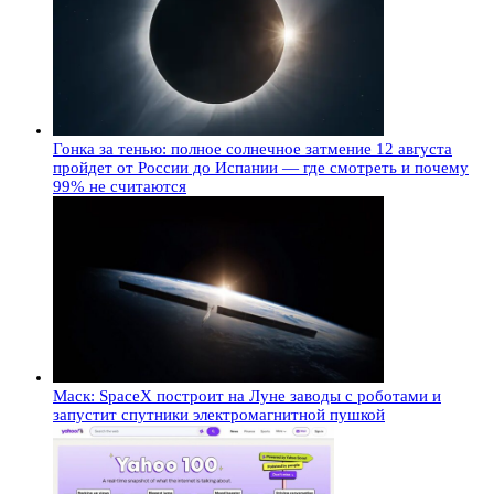
Гонка за тенью: полное солнечное затмение 12 августа
пройдет от России до Испании — где смотреть и почему
99% не считаются
Маск: SpaceX построит на Луне заводы с роботами и
запустит спутники электромагнитной пушкой