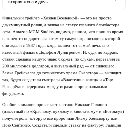
вторая жена и дочь
Финальный трейлер «Хозяев Вселенной» — это не просто
двухминутный ролик, а заявка на статус главного блокбастера
лета. Amazon MGM Studios, видимо, решила, что пришло время
наконец-то подарить фанатам ту самую экранизацию, которой
они ждали с 1987 года, когда вышел тот самый печально
известный фильм с Дольфом Лундгреном. И, судя по кадрам,
ставки сделаны нешуточные: бюджет, по слухам, перевалил за
200 миллионов долларов, а визуальный ряд — от сияющего
Замка Грейскалла до готического храма Скелетора — выглядит
так, будто создатели смотрели «Властелина колец» и «Тор:
Рагнарёк» в перерывах между играми с оригинальными
фигурками.
Особое внимание привлекает кастинг. Николас Галицин
(известный по «Красному, пухлому и хвостатому» и «Ботоксу»)
получил роль, которую все пророчили Лиаму Хемсворту или
Ною Сентинео. Создатели сделали ставку на фактуру: Галицин