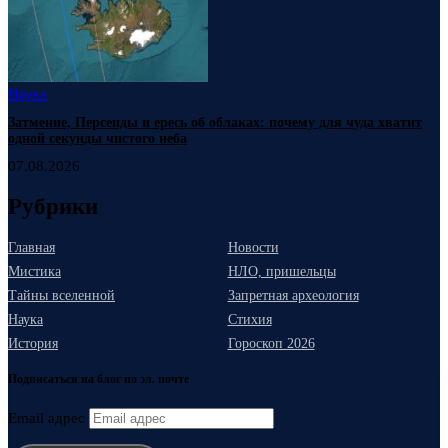
Наука
Затмение, Персеиды и ересь об облаках: почему для чуда хватит
одной секунды чистого неба
07.08.2026
Рубрики
Главная
Новости
Мистика
НЛО, пришельцы
Тайны вселенной
Запретная археология
Наука
Стихия
История
Гороскоп 2026
Подписаться на блог по эл. почте
Email адрес