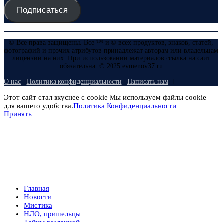
Подписаться
© Все права защищены. Все ™ и © всех продуктов, знаков, статей,
фотографий и прочих атрибутов принадлежат авторам или владельцам
лицензий на них. При использовании материалов ссылка на сайт
обязательна. © 2025 evmenov37.ru
О нас
Политика конфиденциальности
Написать нам
Этот сайт стал вкуснее с cookie Мы используем файлы cookie
для вашего удобства.
Политика Конфиденциальности
Принять
Главная
Новости
Мистика
НЛО, пришельцы
Тайны вселенной