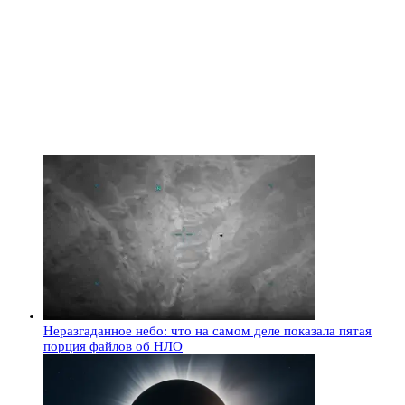
Неразгаданное небо: что на самом деле показала пятая
порция файлов об НЛО