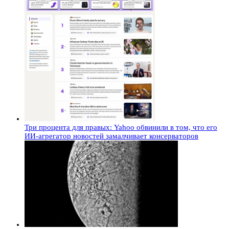
Три процента для правых: Yahoo обвинили в том, что его
ИИ-агрегатор новостей замалчивает консерваторов