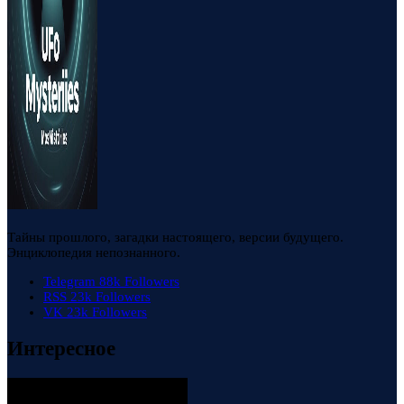
Тайны прошлого, загадки настоящего, версии будущего.
Энциклопедия непознанного.
Telegram
88k
Followers
RSS
23k
Followers
VK
23k
Followers
Интересное