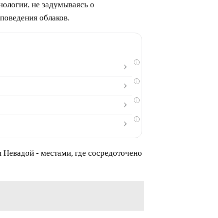
нологии, не задумываясь о
 поведения облаков.
i
i
i
i
 Невадой - местами, где сосредоточено