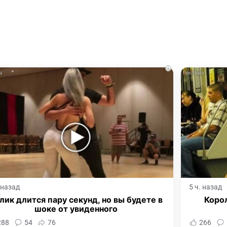
i
. назад
5 ч. назад
лик длится пару секунд, но вы будете в
Корол
шоке от увиденного
288
54
76
266