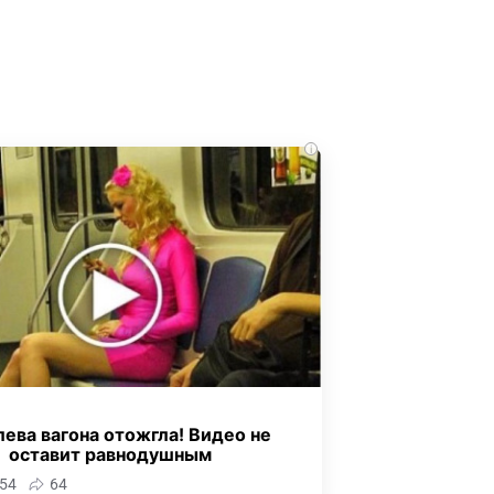
i
ева вагона отожгла! Видео не
оставит равнодушным
54
64