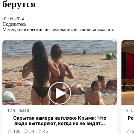
берутся
01.05.2024
Поделитесь
Метеорологические исследования выявили аномалии.
i
12 ч. назад
2 ч
Скрытая камера на пляже Крыма: Что
Ро
люди вытворяют, когда их не видят...
186
54
45