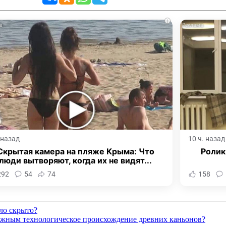
i
. назад
10 ч. назад
Скрытая камера на пляже Крыма: Что
Ролик
люди вытворяют, когда их не видят...
292
54
74
158
ло скрыто?
можным технологическое происхождение древних каньонов?