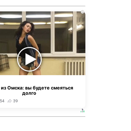
i
 из Омска: вы будете смеяться
долго
54
39