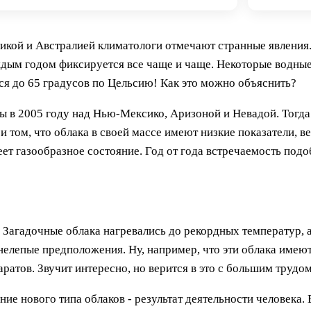
икой и Австралией климатологи отмечают странные явления
ждым годом фиксируется все чаще и чаще. Некоторые водные
ся до 65 градусов по Цельсию! Как это можно объяснить?
ны в 2005 году над Нью-Мексико, Аризоной и Невадой. Тогда
и том, что облака в своей массе имеют низкие показатели, в
еет газообразное состояние. Год от года встречаемость по
 Загадочные облака нагревались до рекордных температур, а
нелепые предположения. Ну, например, что эти облака имею
атов. Звучит интересно, но верится в это с большим трудом
ие нового типа облаков - результат деятельности человека. 