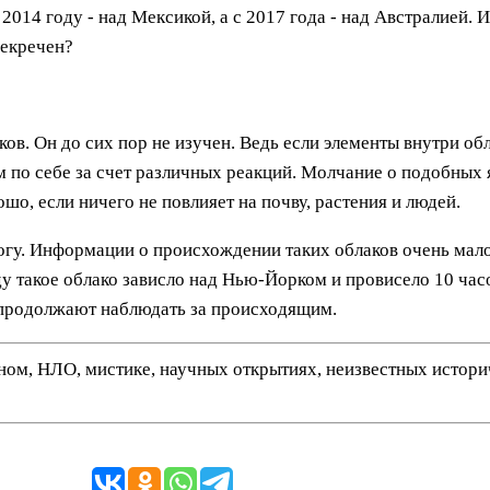
 2014 году - над Мексикой, а с 2017 года - над Австралией.
секречен?
ов. Он до сих пор не изучен. Ведь если элементы внутри обл
 по себе за счет различных реакций. Молчание о подобных я
ошо, если ничего не повлияет на почву, растения и людей.
вогу. Информации о происхождении таких облаков очень мало
у такое облако зависло над Нью-Йорком и провисело 10 часо
ы продолжают наблюдать за происходящим.
нном, НЛО, мистике, научных открытиях, неизвестных истор