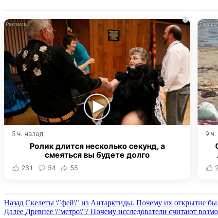
i
5 ч. назад
9 ч
Ролик длится несколько секунд, а
смеяться вы будете долго
231
54
55
Назад
Скелеты \"фей\" из Антарктиды. Почему их открытие бы
Далее
Древнее \"метро\"? Почему исследователи считают воз