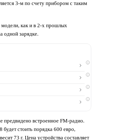
ляется 3-м по счету прибором с таким
модели, как и в 2-х прошлых
а одной зарядке.
i
i
i
i
же предвидено встроенное FM-радио.
 будет стоить порядка 600 евро,
весит 73 г. Цена устройства составляет