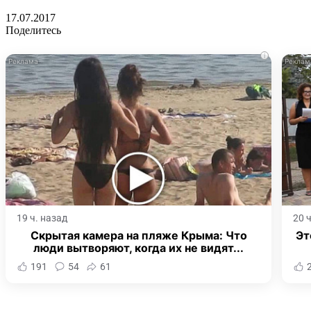
17.07.2017
Поделитесь
i
19 ч. назад
20 
Скрытая камера на пляже Крыма: Что
Эт
люди вытворяют, когда их не видят...
191
54
61