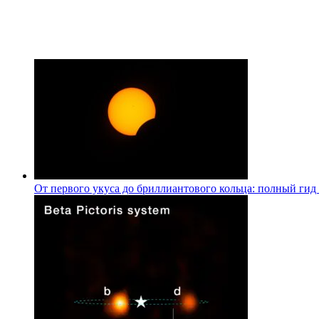
От первого укуса до бриллиантового кольца: полный гид 