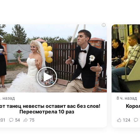
i
ч. назад
8 ч. назад
от танец невесты оставит вас без слов!
Корол
Пересмотрела 10 раз
201
54
75
124