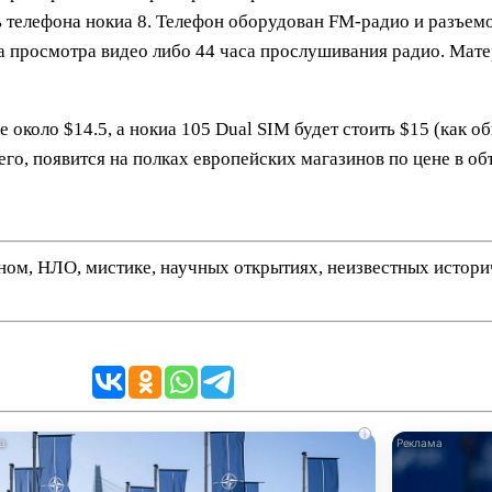
ь телефона нокиа 8. Телефон оборудован FM-радио и разъемо
а просмотра видео либо 44 часа прослушивания радио. Мате
 около $14.5, а нокиа 105 Dual SIM будет стоить $15 (как об
его, появится на полках европейских магазинов по цене в об
нном, НЛО, мистике, научных открытиях, неизвестных истор
i