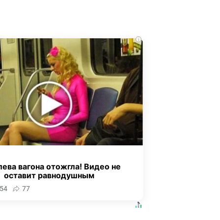
i
ева вагона отожгла! Видео не
оставит равнодушным
54
77