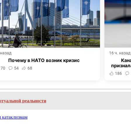
. назад
16 ч. назад
Почему в НАТО возник кризис
Кан
признал
170
54
68
186
ртуальной реальности
м катаклизмам