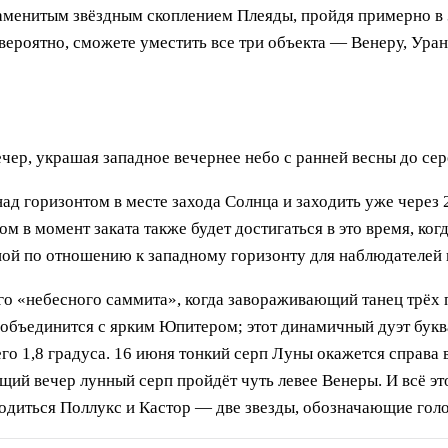
наменитым звёздным скоплением Плеяды, пройдя примерно в 
, вероятно, сможете уместить все три объекта — Венеру, Ура
ер, украшая западное вечернее небо с ранней весны до сер
ад горизонтом в месте захода Солнца и заходить уже через 2
м в момент заката также будет достигаться в это время, ког
ьной по отношению к западному горизонту для наблюдателей
го «небесного саммита», когда завораживающий танец трёх 
 объединится с ярким Юпитером; этот динамичный дуэт букв
его 1,8 градуса. 16 июня тонкий серп Луны окажется справа
ий вечер лунный серп пройдёт чуть левее Венеры. И всё это
ходиться Поллукс и Кастор — две звезды, обозначающие гол