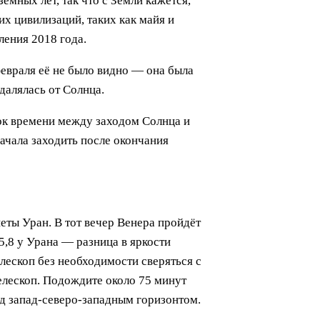
мных лет, так что с Земли кажется,
их цивилизаций, таких как майя и
ления 2018 года.
февраля её не было видно — она была
далялась от Солнца.
ток времени между заходом Солнца и
начала заходить после окончания
еты Уран. В тот вечер Венера пройдёт
+5,8 у Урана — разница в яркости
лескоп без необходимости сверяться с
телескоп. Подождите около 75 минут
над запад-северо-западным горизонтом.