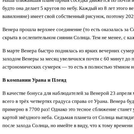
Наша ближайшая планетарная соседка движется по почти иде
будто она делает 5 кругов по небу. Каждый из 8 лет этого 
вавилоняне) имеет свой собственный рисунок, поэтому 2026
Венера прошла верхнее соединение (то есть оказалась за С
скрыта в ослепительном сиянии Солнца. Тем не менее, с ка
В марте Венера быстро поднялась из ярких вечерних сумер
заходом Венеры за месяц увеличился почти с 60 минут до 
астрономических сумерек — то есть в полностью тёмном неб
В компании Урана и Плеяд
В качестве бонуса для наблюдателей за Венерой 23 апреля 
всего в трёх четвертях градуса справа от Урана. Венера бу
примерно в 7700 раз! Однако это тесное сближение станет
картой звёздного неба. Седьмая планета от Солнца выгляд
после захода Солнца, но имейте в виду, что к тому времен