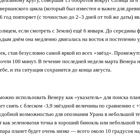
альному кругу, совершая 13 оборотов вокруг Солнца за 8 зе
венерианского цикла (который был известен и важен для древн
 год повторяет (с точностью до 2–3 дней от той же даты) яв
олнцем, если смотреть с Земли) ещё 6 января. До середины 
ждым днём она медленно двигалась на восток и постепенно у
ек, став безусловно самой яркой из всех «звёзд». Промежу
почти 100 минут. В течение последней недели марта Венера 
е, и эта ситуация сохранится до конца августа.
можно использовать Венеру как «указатель» для поиска план
дет сиять с блеском -3,9 звёздной величины по сравнению с 
 удобной возможностью для опознания Урана в небольшой те
ит как зеленоватая точка в хороший бинокль или небольшой 
и пара планет будет очень низко — всего около 10 градусов 