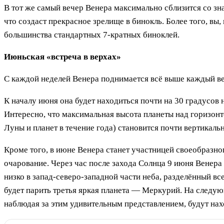
В тот же самый вечер Венера максимально сблизится со з
что создаст прекрасное зрелище в бинокль. Более того, вы
большинства стандартных 7-кратных биноклей.
Июньская «встреча в верхах»
С каждой неделей Венера поднимается всё выше каждый веч
К началу июня она будет находиться почти на 30 градусов н
Интересно, что максимальная высота планеты над горизонто
Луны и планет в течение года) становится почти вертикал
Кроме того, в июне Венера станет участницей своеобразно
очарование. Через час после захода Солнца 9 июня Венера
низко в запад-северо-западной части неба, разделённый вс
будет парить третья яркая планета — Меркурий. На следующ
наблюдая за этим удивительным представлением, будут на