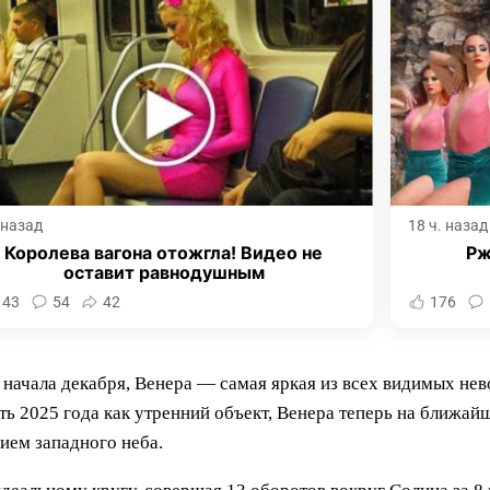
. назад
18 ч. назад
Королева вагона отожгла! Видео не
Рж
оставит равнодушным
143
54
42
176
 с начала декабря, Венера — самая яркая из всех видимых н
 2025 года как утренний объект, Венера теперь на ближайш
ием западного неба.