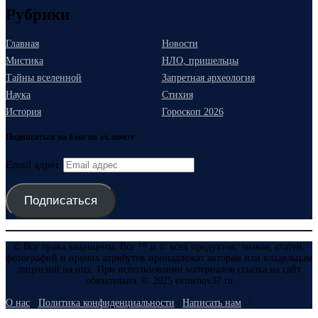
Рубрики
Главная
Новости
Мистика
НЛО, пришельцы
Тайны вселенной
Запретная археология
Наука
Стихия
История
Гороскоп 2026
Подписаться на блог по эл. почте
Email адрес
Подписаться
© Все права защищены. Все ™ и © всех продуктов, знаков, статей,
фотографий и прочих атрибутов принадлежат авторам или владельцам
лицензий на них. При использовании материалов ссылка на сайт
обязательна. © 2025 evmenov37.ru
О нас
Политика конфиденциальности
Написать нам