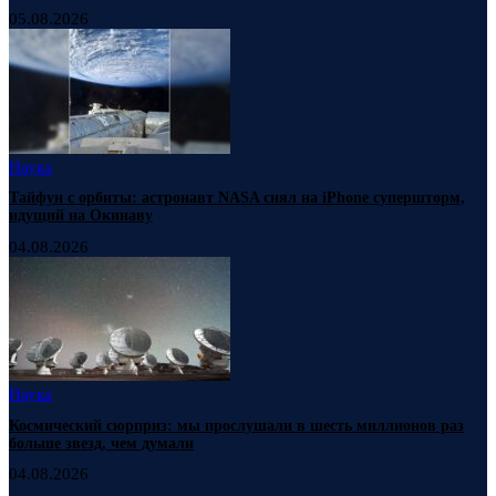
05.08.2026
Наука
Тайфун с орбиты: астронавт NASA снял на iPhone супершторм,
идущий на Окинаву
04.08.2026
Наука
Космический сюрприз: мы прослушали в шесть миллионов раз
больше звезд, чем думали
04.08.2026