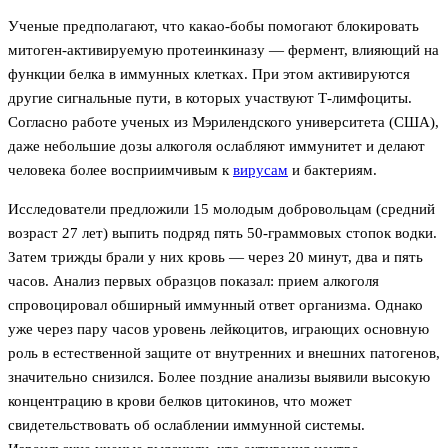
Ученые предполагают, что какао-бобы помогают блокировать
митоген-активируемую протеинкиназу — фермент, влияющий на
функции белка в иммунных клетках. При этом активируются
другие сигнальные пути, в которых участвуют Т-лимфоциты.
Согласно работе ученых из Мэрилендского университета (США),
даже небольшие дозы алкоголя ослабляют иммунитет и делают
человека более восприимчивым к
вирусам
и бактериям.
Исследователи предложили 15 молодым добровольцам (средний
возраст 27 лет) выпить подряд пять 50-граммовых стопок водки.
Затем трижды брали у них кровь — через 20 минут, два и пять
часов. Анализ первых образцов показал: прием алкоголя
спровоцировал обширный иммунный ответ организма. Однако
уже через пару часов уровень лейкоцитов, играющих основную
роль в естественной защите от внутренних и внешних патогенов,
значительно снизился. Более поздние анализы выявили высокую
концентрацию в крови белков цитокинов, что может
свидетельствовать об ослаблении иммунной системы.