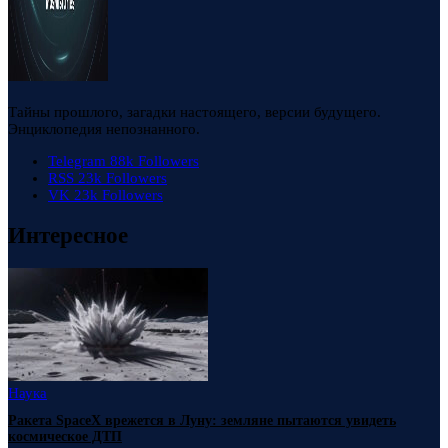
Тайны прошлого, загадки настоящего, версии будущего.
Энциклопедия непознанного.
Telegram
88k
Followers
RSS
23k
Followers
VK
23k
Followers
Интересное
Наука
Ракета SpaceX врежется в Луну: земляне пытаются увидеть
космическое ДТП