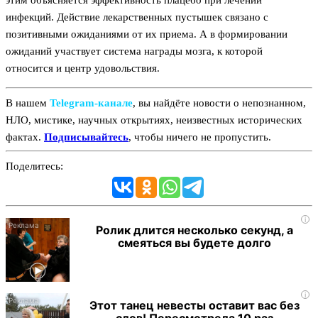
этим объясняется эффективность плацебо при лечении
инфекций. Действие лекарственных пустышек связано с
позитивными ожиданиями от их приема. А в формировании
ожиданий участвует система награды мозга, к которой
относится и центр удовольствия.
В нашем
Telegram‑канале
, вы найдёте новости о непознанном,
НЛО, мистике, научных открытиях, неизвестных исторических
фактах.
Подписывайтесь
, чтобы ничего не пропустить.
Поделитесь:
i
Ролик длится несколько секунд, а
смеяться вы будете долго
i
Этот танец невесты оставит вас без
слов! Пересмотрела 10 раз