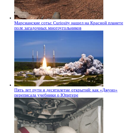
Марсианские соты: Curiosity нашел на Красной планете
поле загадочных многоугольников
Пять лет пути и десятилетие открытий: как «Джуно»
переписала учебники о Юпитере