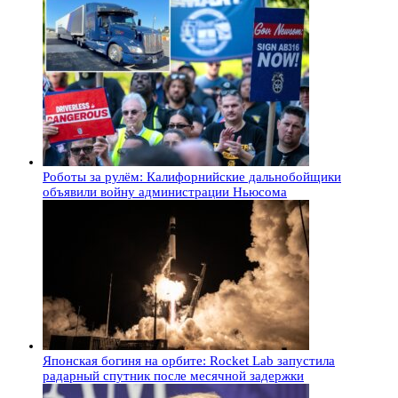
Роботы за рулём: Калифорнийские дальнобойщики
объявили войну администрации Ньюсома
Японская богиня на орбите: Rocket Lab запустила
радарный спутник после месячной задержки