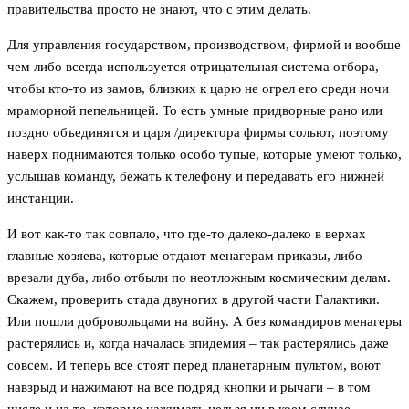
правительства просто не знают, что с этим делать.
Для управления государством, производством, фирмой и вообще
чем либо всегда используется отрицательная система отбора,
чтобы кто-то из замов, близких к царю не огрел его среди ночи
мраморной пепельницей. То есть умные придворные рано или
поздно объединятся и царя /директора фирмы сольют, поэтому
наверх поднимаются только особо тупые, которые умеют только,
услышав команду, бежать к телефону и передавать его нижней
инстанции.
И вот как-то так совпало, что где-то далеко-далеко в верхах
главные хозяева, которые отдают менагерам приказы, либо
врезали дуба, либо отбыли по неотложным космическим делам.
Скажем, проверить стада двуногих в другой части Галактики.
Или пошли добровольцами на войну. А без командиров менагеры
растерялись и, когда началась эпидемия – так растерялись даже
совсем. И теперь все стоят перед планетарным пультом, воют
навзрыд и нажимают на все подряд кнопки и рычаги – в том