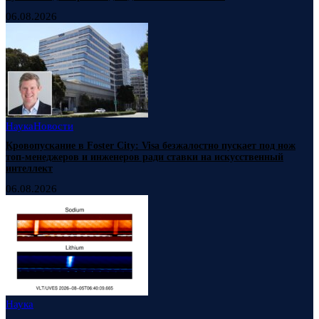
06.08.2026
Наука
Новости
Кровопускание в Foster City: Visa безжалостно пускает под нож
топ-менеджеров и инженеров ради ставки на искусственный
интеллект
06.08.2026
Наука