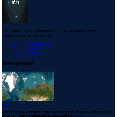
Тайны прошлого, загадки настоящего, версии будущего.
Энциклопедия непознанного.
Telegram
88k
Followers
RSS
23k
Followers
VK
23k
Followers
Интересное
Наука
Где край света: полное солнечное затмение 12 августа прочертит
путь от льдов Гренландии до закатной Испании