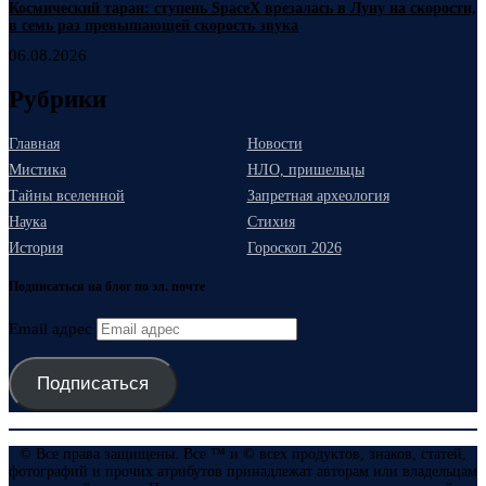
Космический таран: ступень SpaceX врезалась в Луну на скорости,
в семь раз превышающей скорость звука
06.08.2026
Рубрики
Главная
Новости
Мистика
НЛО, пришельцы
Тайны вселенной
Запретная археология
Наука
Стихия
История
Гороскоп 2026
Подписаться на блог по эл. почте
Email адрес
Подписаться
© Все права защищены. Все ™ и © всех продуктов, знаков, статей,
фотографий и прочих атрибутов принадлежат авторам или владельцам