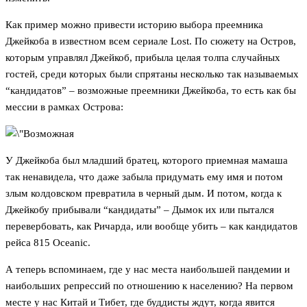
Как пример можно привести историю выбора преемника
Джейкоба в известном всем сериале Lost. По сюжету на Остров,
которым управлял Джейкоб, прибыла целая толпа случайных
гостей, среди которых были спрятаны несколько так называемых
“кандидатов” – возможные преемники Джейкоба, то есть как бы
мессии в рамках Острова:
У Джейкоба был младший братец, которого приемная мамаша
так ненавидела, что даже забыла придумать ему имя и потом
злым колдовском превратила в черный дым. И потом, когда к
Джейкобу прибывали “кандидаты” – Дымок их или пытался
перевербовать, как Ричарда, или вообще убить – как кандидатов
рейса 815 Oceanic.
А теперь вспоминаем, где у нас места наибольшей пандемии и
наибольших репрессий по отношению к населению? На первом
месте у нас Китай и Тибет, где буддисты ждут, когда явится