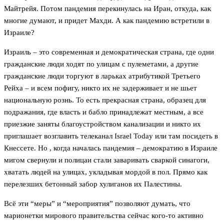
Майтрейя. Потом пандемия перекинулась на Иран, откуда, как
многие думают, и придет Махди. А как пандемию встретили в
Израиле?
Израиль – это современная и демократическая страна, где одни
гражданские люди ходят по улицам с пулеметами, а другие
гражданские люди торгуют в ларьках атрибутикой Третьего
Рейха – и всем пофигу, никто их не задерживает и не шьет
национальную рознь. То есть прекрасная страна, образец для
подражания, где власть и бабло принадлежат местным, а все
приезжие заняты благоустройством канализации и никто их
приглашает возглавить телеканал Israel Today или там посидеть в
Кнессете. Но , когда началась пандемия – демократию в Израиле
мигом свернули и полицаи стали заваривать сваркой синагоги,
хватать людей на улицах, укладывая мордой в пол. Прямо как
перелезших бетонный забор хулиганов их Палестины.
Всё эти “меры” и “мероприятия” позволяют думать, что
марионетки мирового правительства сейчас кого-то активно