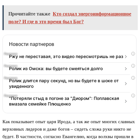
Прочитайте также
Кто создал энергоинформационное
поле? И где в это время был Бог?
Новости партнеров
i
Ржу не переставая, это видео пересмотришь не раз
i
Ролик из Омска: вы будете смеяться долго
i
Ролик длится пару секунд, но вы будете в шоке от
увиденного
i
"Потеряли стыд в погоне за "Диором": Поплавская
вмазала семейке Плющенко
Как показывает опыт царя Ирода, а так же опыт многих славных
верховных лидеров и даже богов – сидеть сложа руки никто не
будет. В частности, согласно Евангелию, когда волхвы пришли в