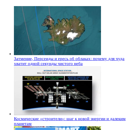
Затмение, Персеиды и ересь об облаках: почему для чуда
хватит одной секунды чистого неба
Космические «строители»: шаг к новой энергии и далеким
планетам