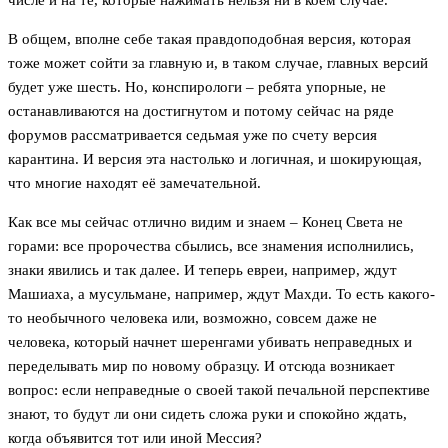
числе и на те, которые нажимать нельзя ни в коем случае.
В общем, вполне себе такая правдоподобная версия, которая
тоже может сойти за главную и, в таком случае, главных версий
будет уже шесть. Но, конспирологи – ребята упорные, не
останавливаются на достигнутом и потому сейчас на ряде
форумов рассматривается седьмая уже по счету версия
карантина. И версия эта настолько и логичная, и шокирующая,
что многие находят её замечательной.
Как все мы сейчас отлично видим и знаем – Конец Света не
горами: все пророчества сбылись, все знамения исполнились,
знаки явились и так далее. И теперь евреи, например, ждут
Машиаха, а мусульмане, например, ждут Махди. То есть какого-
то необычного человека или, возможно, совсем даже не
человека, который начнет шеренгами убивать неправедных и
переделывать мир по новому образцу. И отсюда возникает
вопрос: если неправедные о своей такой печальной перспективе
знают, то будут ли они сидеть сложа руки и спокойно ждать,
когда объявится тот или иной Мессия?