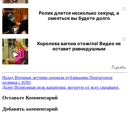
i
Ролик длится несколько секунд, а
смеяться вы будете долго
i
Королева вагона отожгла! Видео не
оставит равнодушным
Назад
Военные летчики оценили публикацию Пентагоном
роликов с НЛО
Далее
Возможная цель карантина, которую от всех скрывают.
Оставьте Комментарий
Добавить комментарий