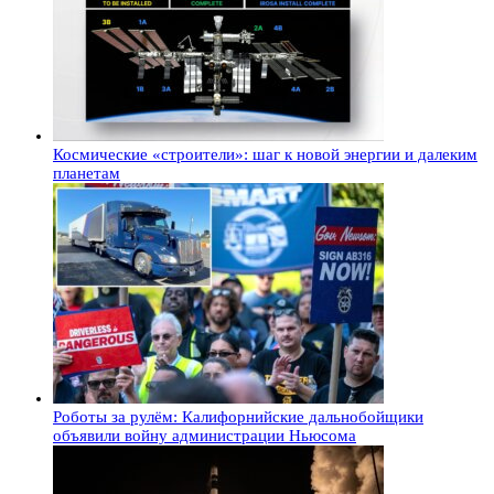
Космические «строители»: шаг к новой энергии и далеким
планетам
Роботы за рулём: Калифорнийские дальнобойщики
объявили войну администрации Ньюсома