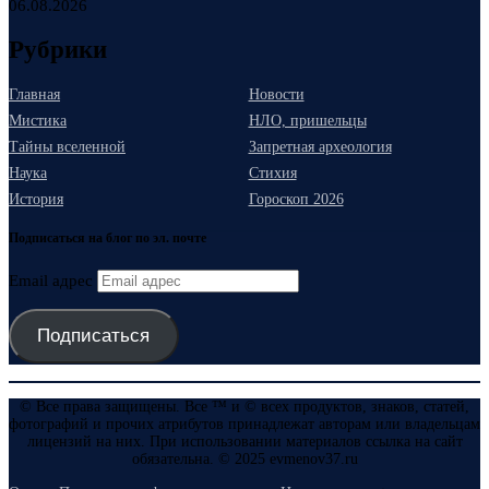
06.08.2026
Рубрики
Главная
Новости
Мистика
НЛО, пришельцы
Тайны вселенной
Запретная археология
Наука
Стихия
История
Гороскоп 2026
Подписаться на блог по эл. почте
Email адрес
Подписаться
© Все права защищены. Все ™ и © всех продуктов, знаков, статей,
фотографий и прочих атрибутов принадлежат авторам или владельцам
лицензий на них. При использовании материалов ссылка на сайт
обязательна. © 2025 evmenov37.ru