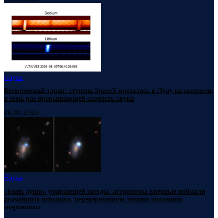
Наука
Космический таран: ступень SpaceX врезалась в Луну на скорости,
в семь раз превышающей скорость звука
06.08.2026
Наука
«Крик души» умирающей звезды: астрономы впервые поймали
редчайшую вспышку, перевернувшую теорию эволюции
сверхновых