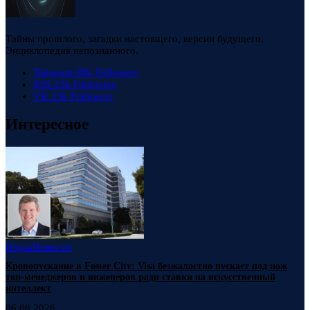
Тайны прошлого, загадки настоящего, версии будущего.
Энциклопедия непознанного.
Telegram
88k
Followers
RSS
23k
Followers
VK
23k
Followers
Интересное
Наука
Новости
Кровопускание в Foster City: Visa безжалостно пускает под нож
топ-менеджеров и инженеров ради ставки на искусственный
интеллект
06.08.2026