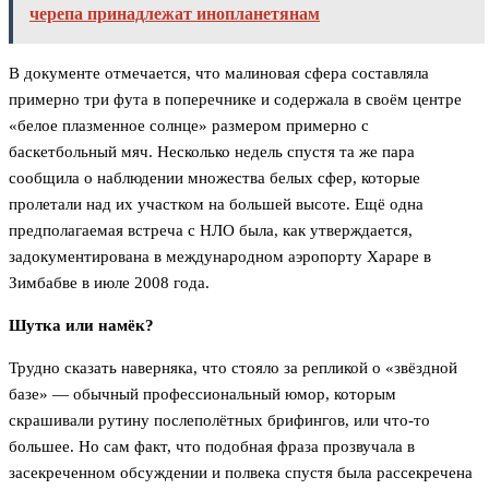
черепа принадлежат инопланетянам
В документе отмечается, что малиновая сфера составляла
примерно три фута в поперечнике и содержала в своём центре
«белое плазменное солнце» размером примерно с
баскетбольный мяч. Несколько недель спустя та же пара
сообщила о наблюдении множества белых сфер, которые
пролетали над их участком на большей высоте. Ещё одна
предполагаемая встреча с НЛО была, как утверждается,
задокументирована в международном аэропорту Хараре в
Зимбабве в июле 2008 года.
Шутка или намёк?
Трудно сказать наверняка, что стояло за репликой о «звёздной
базе» — обычный профессиональный юмор, которым
скрашивали рутину послеполётных брифингов, или что-то
большее. Но сам факт, что подобная фраза прозвучала в
засекреченном обсуждении и полвека спустя была рассекречена