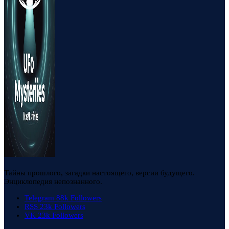
Тайны прошлого, загадки настоящего, версии будущего.
Энциклопедия непознанного.
Telegram
88k
Followers
RSS
23k
Followers
VK
23k
Followers