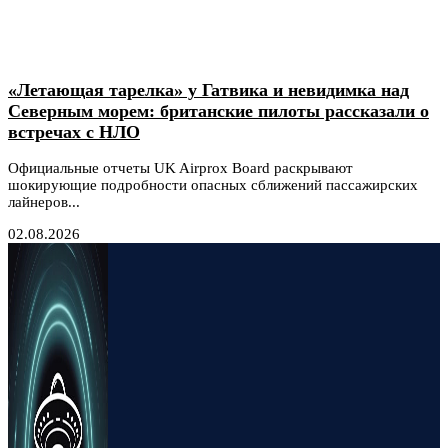
«Летающая тарелка» у Гатвика и невидимка над
Северным морем: британские пилоты рассказали о
встречах с НЛО
Официальные отчеты UK Airprox Board раскрывают
шокирующие подробности опасных сближений пассажирских
лайнеров...
02.08.2026