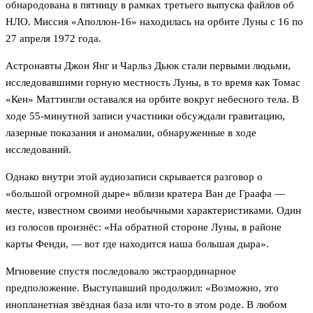
обнародована в пятницу в рамках третьего выпуска файлов об
НЛО. Миссия «Аполлон-16» находилась на орбите Луны с 16 по
27 апреля 1972 года.
Астронавты Джон Янг и Чарльз Дьюк стали первыми людьми,
исследовавшими горную местность Луны, в то время как Томас
«Кен» Маттингли оставался на орбите вокруг небесного тела. В
ходе 55-минутной записи участники обсуждали гравитацию,
лазерные показания и аномалии, обнаруженные в ходе
исследований.
Однако внутри этой аудиозаписи скрывается разговор о
«большой огромной дыре» вблизи кратера Ван де Граафа —
месте, известном своими необычными характеристиками. Один
из голосов произнёс: «На обратной стороне Луны, в районе
карты Фенди, — вот где находится наша большая дыра».
Мгновение спустя последовало экстраординарное
предположение. Выступавший продолжил: «Возможно, это
инопланетная звёздная база или что-то в этом роде. В любом