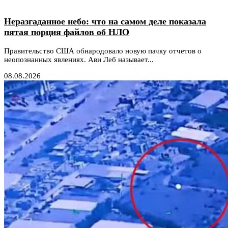
Неразгаданное небо: что на самом деле показала
пятая порция файлов об НЛО
Правительство США обнародовало новую пачку отчетов о
неопознанных явлениях. Ави Леб называет...
08.08.2026