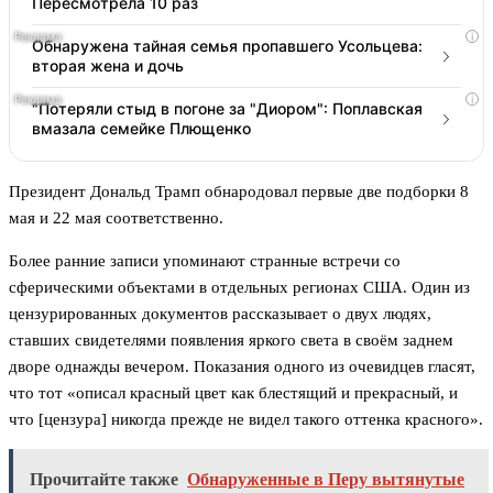
Пересмотрела 10 раз
i
Обнаружена тайная семья пропавшего Усольцева:
вторая жена и дочь
i
"Потеряли стыд в погоне за "Диором": Поплавская
вмазала семейке Плющенко
Президент Дональд Трамп обнародовал первые две подборки 8
мая и 22 мая соответственно.
Более ранние записи упоминают странные встречи со
сферическими объектами в отдельных регионах США. Один из
цензурированных документов рассказывает о двух людях,
ставших свидетелями появления яркого света в своём заднем
дворе однажды вечером. Показания одного из очевидцев гласят,
что тот «описал красный цвет как блестящий и прекрасный, и
что [цензура] никогда прежде не видел такого оттенка красного».
Прочитайте также
Обнаруженные в Перу вытянутые