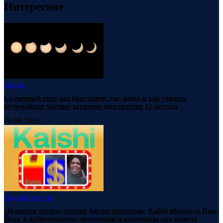
Интересное
Наука
Солнечный серп над Британией: где, когда и как увидеть
глубочайшее частное затмение десятилетия 12 августа
08.08.2026
Наука
Новости
«Империя штата» против биржи прогнозов: Kalshi обвинила Нью-
Йорк в избирательном правосудии и напомнила про взносы