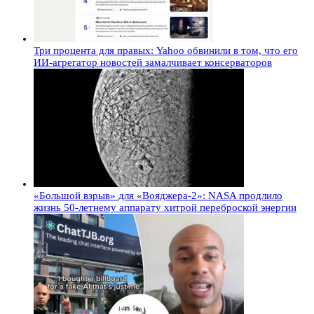
Три процента для правых: Yahoo обвинили в том, что его
ИИ-агрегатор новостей замалчивает консерваторов
«Большой взрыв» для «Вояджера-2»: NASA продлило
жизнь 50-летнему аппарату хитрой переброской энергии