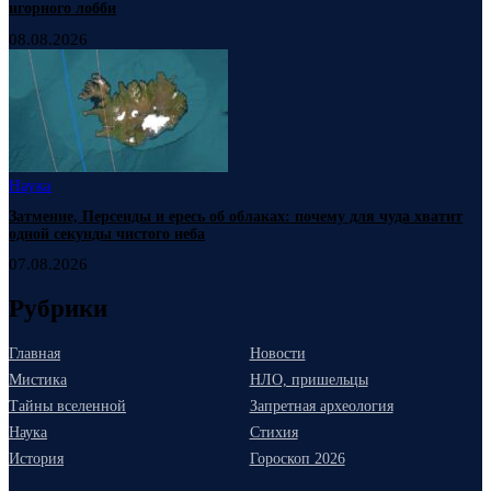
игорного лобби
08.08.2026
Наука
Затмение, Персеиды и ересь об облаках: почему для чуда хватит
одной секунды чистого неба
07.08.2026
Рубрики
Главная
Новости
Мистика
НЛО, пришельцы
Тайны вселенной
Запретная археология
Наука
Стихия
История
Гороскоп 2026