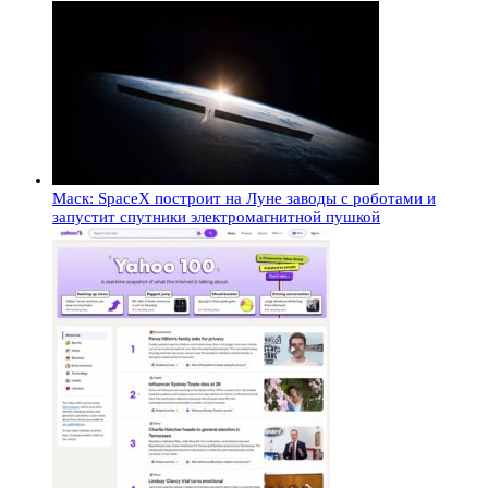
Маск: SpaceX построит на Луне заводы с роботами и
запустит спутники электромагнитной пушкой