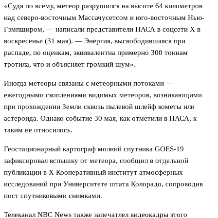
«Судя по всему, метеор разрушился на высоте 64 километров
над северо-восточным Массачусетсом и юго-восточным Нью-
Гэмпширом, — написали представители НАСА в соцсети X в
воскресенье (31 мая). — Энергия, высвободившаяся при
распаде, по оценкам, эквивалентна примерно 300 тоннам
тротила, что и объясняет громкий шум».
Иногда метеоры связаны с метеорными потоками —
ежегодными скоплениями видимых метеоров, возникающими
при прохождении Земли сквозь пылевой шлейф кометы или
астероида. Однако событие 30 мая, как отметили в НАСА, к
таким не относилось.
Геостационарный картограф молний спутника GOES-19
зафиксировал вспышку от метеора, сообщил в отдельной
публикации в X Кооперативный институт атмосферных
исследований при Университете штата Колорадо, сопроводив
пост спутниковыми снимками.
Телеканал NBC News также запечатлел видеокадры этого