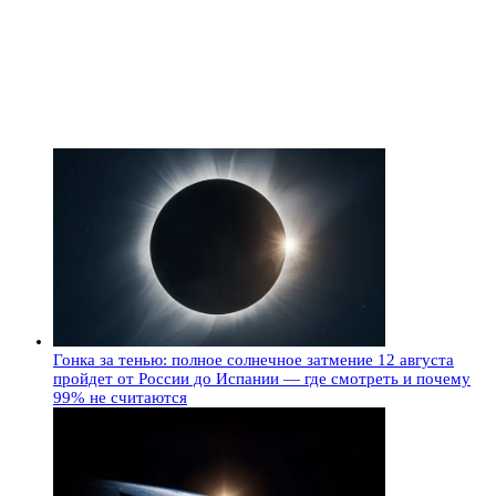
Гонка за тенью: полное солнечное затмение 12 августа
пройдет от России до Испании — где смотреть и почему
99% не считаются