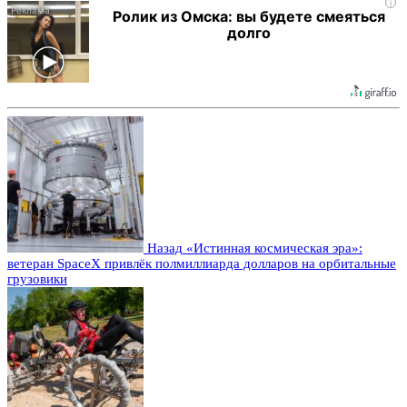
i
Ролик из Омска: вы будете смеяться
долго
Назад
«Истинная космическая эра»:
ветеран SpaceX привлёк полмиллиарда долларов на орбитальные
грузовики