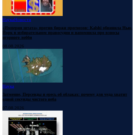
Наука
Новости
«Империя штата» против биржи прогнозов: Kalshi обвинила Нью-
Йорк в избирательном правосудии и напомнила про взносы
игорного лобби
08.08.2026
Наука
Затмение, Персеиды и ересь об облаках: почему для чуда хватит
одной секунды чистого неба
07.08.2026