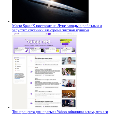
Маск: SpaceX построит на Луне заводы с роботами и
запустит спутники электромагнитной пушкой
Три процента для правых: Yahoo обвинили в том, что его