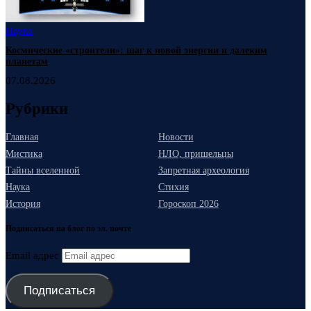
Наука
Космические «строители»: шаг к новой энергии и далеким
планетам
07.08.2026
Рубрики
Главная
Новости
Мистика
НЛО, пришельцы
Тайны вселенной
Запретная археология
Наука
Стихия
История
Гороскоп 2026
Подписаться на блог по эл. почте
Email адрес
Подписаться