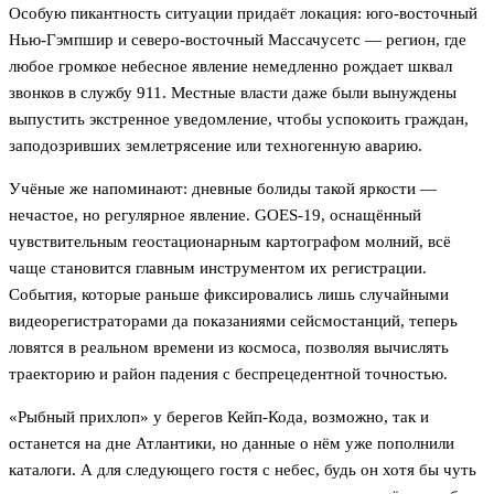
Особую пикантность ситуации придаёт локация: юго-восточный
Нью-Гэмпшир и северо-восточный Массачусетс — регион, где
любое громкое небесное явление немедленно рождает шквал
звонков в службу 911. Местные власти даже были вынуждены
выпустить экстренное уведомление, чтобы успокоить граждан,
заподозривших землетрясение или техногенную аварию.
Учёные же напоминают: дневные болиды такой яркости —
нечастое, но регулярное явление. GOES-19, оснащённый
чувствительным геостационарным картографом молний, всё
чаще становится главным инструментом их регистрации.
События, которые раньше фиксировались лишь случайными
видеорегистраторами да показаниями сейсмостанций, теперь
ловятся в реальном времени из космоса, позволяя вычислять
траекторию и район падения с беспрецедентной точностью.
«Рыбный прихлоп» у берегов Кейп-Кода, возможно, так и
останется на дне Атлантики, но данные о нём уже пополнили
каталоги. А для следующего гостя с небес, будь он хотя бы чуть