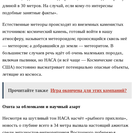
длиной в 30 метров. На случай, если кому-то интересны
подобные занятные факты».
Естественные метеоры происходят из внеземных каменистых
источников: космический камень, готовый войти в нашу
атмосферу, называется метеороидом; проносящийся сквозь неё
— метеором; а добравшийся до земли — метеоритом. В
большинстве случаев речь идёт об очень маленьких породах,
включая пылинки, но НАСА (и всё чаще — Космические силы
США) постоянно высматривает потенциально опасные объекты,
летящие из космоса.
Прочитайте также
Игра окончена для этих компаний?
Охота за обломками и научный азарт
Несмотря на шутливый тон НАСА насчёт «рыбного прихлопа»,
новость о глубине всего в 34 метра вызвала настоящий ажиотаж
среди энтузиастов-метеоритчиков Восточного побережья.