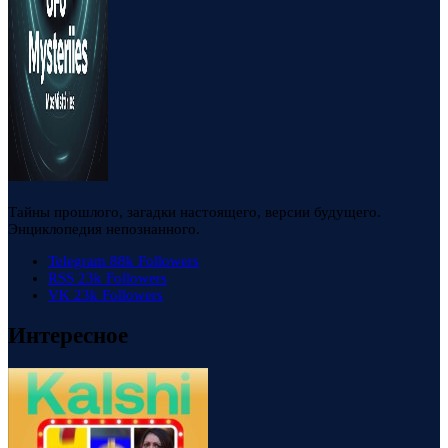
Тайны прошлого, загадки настоящего, версии будущего.
Энциклопедия непознанного.
Telegram
88k
Followers
RSS
23k
Followers
VK
23k
Followers
Интересное