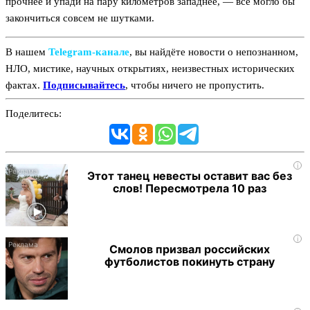
прочнее и упади на пару километров западнее, — всё могло бы
закончиться совсем не шутками.
В нашем
Telegram‑канале
, вы найдёте новости о непознанном,
НЛО, мистике, научных открытиях, неизвестных исторических
фактах.
Подписывайтесь
, чтобы ничего не пропустить.
Поделитесь:
i
Этот танец невесты оставит вас без
слов! Пересмотрела 10 раз
i
Смолов призвал российских
футболистов покинуть страну