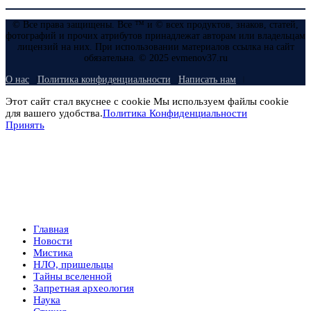
© Все права защищены. Все ™ и © всех продуктов, знаков, статей,
фотографий и прочих атрибутов принадлежат авторам или владельцам
лицензий на них. При использовании материалов ссылка на сайт
обязательна. © 2025 evmenov37.ru
О нас
Политика конфиденциальности
Написать нам
Этот сайт стал вкуснее с cookie Мы используем файлы cookie
для вашего удобства.
Политика Конфиденциальности
Принять
Главная
Новости
Мистика
НЛО, пришельцы
Тайны вселенной
Запретная археология
Наука