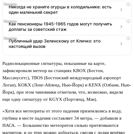
i
Никогда не храните огурцы в холодильнике: есть
один маленький секрет
i
Как пенсионеры 1945-1965 годов могут получить
доплаты за советский стаж
i
Публичный удар Зеленскому от Кличко: это
настоящий вызов
Радиолокационные сигнатуры, показанные на карте,
зафиксировали метеор на станциях KBOX (Бостон,
Массачусетс), TBOS (Бостонский международный аэропорт
Логан), KOKX (Лонг-Айленд, Нью-Йорк) и KENX (Олбани, Нью-
Йорк), при этом чиновники отметили, что, возможно, видели
еще одну сигнатуру от KGYX (Портленд, Мэн).
«Хотя все метеориты от этого падения приземлились в воду,
глубина в месте падения составляет 34 метра, — добавили в
НАСА. — Большинство метеоритов сильно притягиваются
магнитом, и до этих можно добраться, свесив с лодки верёвку