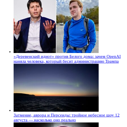
«Деревенский идиот» против Белого дома: зачем OpenAI
наняла человека, который бесит администрацию Трампа
Затмение, аврора и Персеиды: тройное небесное шоу 12
августа — насколько оно реально