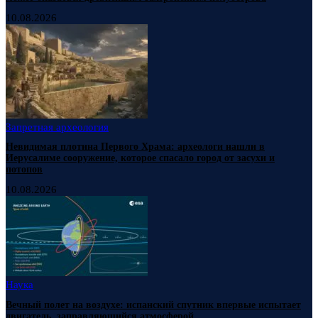
10.08.2026
Запретная археология
Невидимая плотина Первого Храма: археологи нашли в
Иерусалиме сооружение, которое спасало город от засухи и
потопов
10.08.2026
Наука
Вечный полет на воздухе: испанский спутник впервые испытает
двигатель, заправляющийся атмосферой