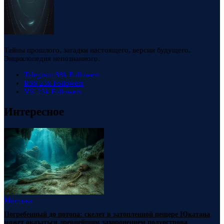
Тайны прошлого, загадки настоящего, версии будущего.
Энциклопедия непознанного.
Telegram
88k
Followers
RSS
23k
Followers
VK
23k
Followers
Интересное
Мистика
Погребенный до потопа: скелет в затопленной пещере Юкатана
может оказаться древнейшим захоронением полуострова