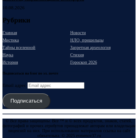
10.08.2026
Рубрики
Главная
Новости
Мистика
НЛО, пришельцы
Тайны вселенной
Запретная археология
Наука
Стихия
История
Гороскоп 2026
Подписаться на блог по эл. почте
Email адрес
Подписаться
© Все права защищены. Все ™ и © всех продуктов, знаков, статей,
фотографий и прочих атрибутов принадлежат авторам или владельцам
лицензий на них. При использовании материалов ссылка на сайт
обязательна. © 2025 evmenov37.ru