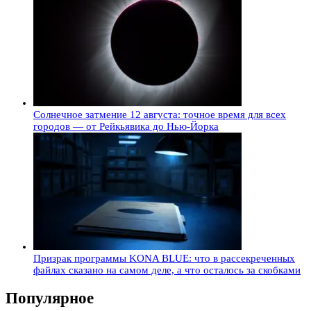
Солнечное затмение 12 августа: точное время для всех
городов — от Рейкьявика до Нью-Йорка
Призрак программы KONA BLUE: что в рассекреченных
файлах сказано на самом деле, а что осталось за скобками
Популярное