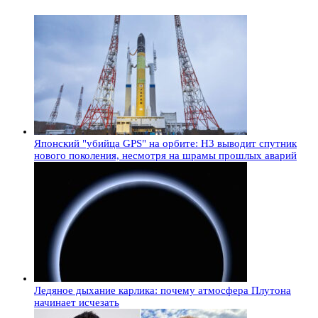
Японский "убийца GPS" на орбите: H3 выводит спутник
нового поколения, несмотря на шрамы прошлых аварий
Ледяное дыхание карлика: почему атмосфера Плутона
начинает исчезать