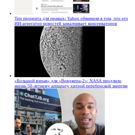
Три процента для правых: Yahoo обвинили в том, что его
ИИ-агрегатор новостей замалчивает консерваторов
«Большой взрыв» для «Вояджера-2»: NASA продлило
жизнь 50-летнему аппарату хитрой переброской энергии