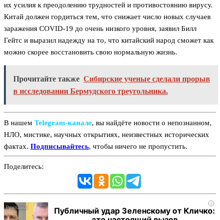
их усилия к преодолению трудностей и противостоянию вирусу.
Китай должен гордиться тем, что снижает число новых случаев
заражения COVID-19 до очень низкого уровня, заявил Билл
Гейтс и выразил надежду на то, что китайский народ сможет как
можно скорее восстановить свою нормальную жизнь.
Прочитайте также
Сибирские ученые сделали прорыв
в исследовании Бермудского треугольника.
В нашем
Telegram‑канале
, вы найдёте новости о непознанном,
НЛО, мистике, научных открытиях, неизвестных исторических
фактах.
Подписывайтесь
, чтобы ничего не пропустить.
Поделитесь:
i
Публичный удар Зеленскому от Кличко:
это настоящий вызов