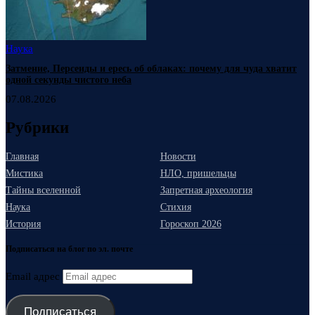
Наука
Затмение, Персеиды и ересь об облаках: почему для чуда хватит
одной секунды чистого неба
07.08.2026
Рубрики
Главная
Новости
Мистика
НЛО, пришельцы
Тайны вселенной
Запретная археология
Наука
Стихия
История
Гороскоп 2026
Подписаться на блог по эл. почте
Email адрес
Подписаться