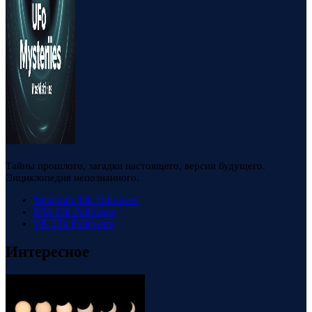
Тайны прошлого, загадки настоящего, версии будущего.
Энциклопедия непознанного.
Telegram
88k
Followers
RSS
23k
Followers
VK
23k
Followers
Интересное