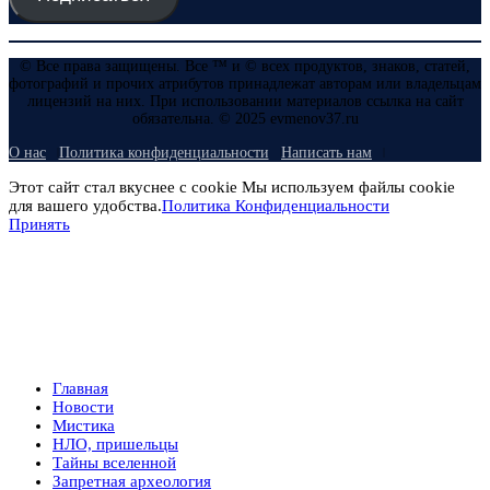
© Все права защищены. Все ™ и © всех продуктов, знаков, статей,
фотографий и прочих атрибутов принадлежат авторам или владельцам
лицензий на них. При использовании материалов ссылка на сайт
обязательна. © 2025 evmenov37.ru
О нас
Политика конфиденциальности
Написать нам
Этот сайт стал вкуснее с cookie Мы используем файлы cookie
для вашего удобства.
Политика Конфиденциальности
Принять
Главная
Новости
Мистика
НЛО, пришельцы
Тайны вселенной
Запретная археология