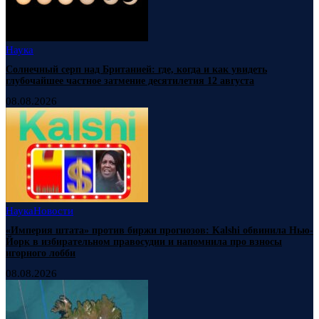
Наука
Солнечный серп над Британией: где, когда и как увидеть
глубочайшее частное затмение десятилетия 12 августа
08.08.2026
Наука
Новости
«Империя штата» против биржи прогнозов: Kalshi обвинила Нью-
Йорк в избирательном правосудии и напомнила про взносы
игорного лобби
08.08.2026