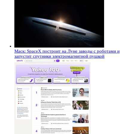
Маск: SpaceX построит на Луне заводы с роботами и
запустит спутники электромагнитной пушкой