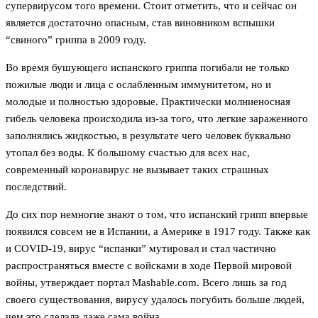
супервирусом того времени. Стоит отметить, что и сейчас он
является достаточно опасным, став виновником вспышки
“свиного” гриппа в 2009 году.
Во время бушующего испанского гриппа погибали не только
пожилые люди и лица с ослабленным иммунитетом, но и
молодые и полностью здоровые. Практически молниеносная
гибель человека происходила из-за того, что легкие зараженного
заполнялись жидкостью, в результате чего человек буквально
утопал без воды. К большому счастью для всех нас,
современный коронавирус не вызывает таких страшных
последствий.
До сих пор немногие знают о том, что испанский грипп впервые
появился совсем не в Испании, а Америке в 1917 году. Также как
и COVID-19, вирус “испанки” мутировал и стал частично
распространяться вместе с войсками в ходе Первой мировой
войны, утверждает портал Mashable.com. Всего лишь за год
своего существования, вирусу удалось погубить больше людей,
чем это сделала даже сама война.