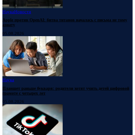
Наука
Новости
Apple против OpenAI: битва титанов началась с письма не тому
азиату
05.08.2026
Наука
Планшет раньше букваря: родители хотят учить детей цифровой
грамоте с четырех лет
05.08.2026