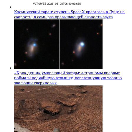
Космический таран: ступень SpaceX врезалась в Луну на
скорости, в семь раз превышающей скорость звука
«Крик души» умирающей звезды: астрономы впервые
поймали редчайшую вспышку, перевернувшую теорию
эволюции сверхновых