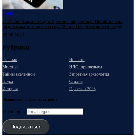
Наука
«Табачный момент» для Кремниевой долины: TikTok платит
подросткам за зависимость, а Meta и Google готовятся к суду
05.08.2026
Рубрики
Главная
Новости
Мистика
НЛО, пришельцы
Тайны вселенной
Запретная археология
Наука
Стихия
История
Гороскоп 2026
Подписаться на блог по эл. почте
Email адрес
Подписаться