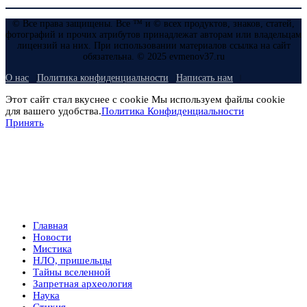
© Все права защищены. Все ™ и © всех продуктов, знаков, статей,
фотографий и прочих атрибутов принадлежат авторам или владельцам
лицензий на них. При использовании материалов ссылка на сайт
обязательна. © 2025 evmenov37.ru
О нас
Политика конфиденциальности
Написать нам
Этот сайт стал вкуснее с cookie Мы используем файлы cookie
для вашего удобства.
Политика Конфиденциальности
Принять
Главная
Новости
Мистика
НЛО, пришельцы
Тайны вселенной
Запретная археология
Наука
Стихия