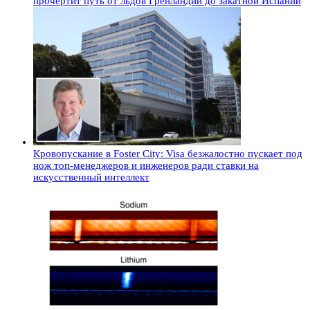
прочертит путь от льдов Гренландии до закатной Испании
Кровопускание в Foster City: Visa безжалостно пускает под
нож топ-менеджеров и инженеров ради ставки на
искусственный интеллект