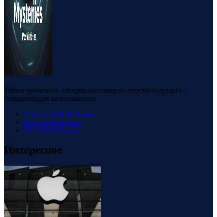
Тайны прошлого, загадки настоящего, версии будущего.
Энциклопедия непознанного.
Telegram
88k
Followers
RSS
23k
Followers
VK
23k
Followers
Интересное