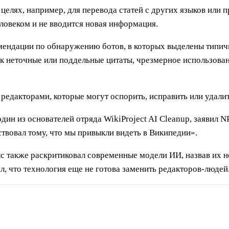
целях, например, для перевода статей с других языков или
еловеком и не вводится новая информация.
ендации по обнаружению ботов, в которых выделены типичн
ак неточные или поддельные цитаты, чрезмерное использова
едакторами, которые могут оспорить, исправить или удалит
ин из основателей отряда WikiProject AI Cleanup, заявил N
ствовал тому, что мы привыкли видеть в Википедии».
 также раскритиковал современные модели ИИ, назвав их 
, что технология еще не готова заменить редакторов-людей