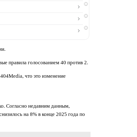
i
i
i
ии.
ые правила голосованием 40 против 2.
 404Media, что это изменение
ко. Согласно недавним данным,
низилось на 8% в конце 2025 года по