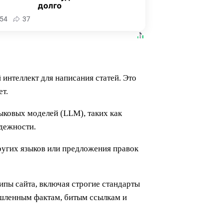
долго
54
37
нтеллект для написания статей. Это
ет.
ыковых моделей (LLM), таких как
адежности.
ругих языков или предложения правок
ипы сайта, включая строгие стандарты
ышленным фактам, битым ссылкам и