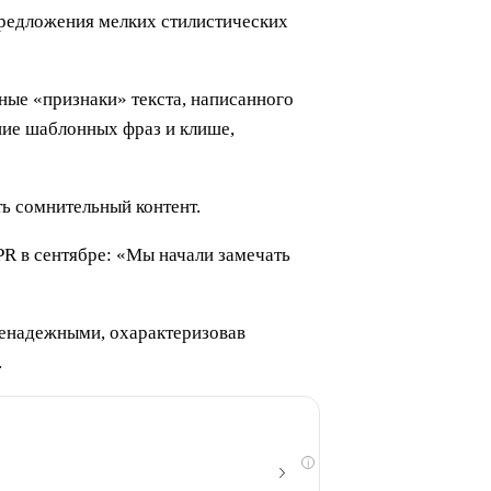
 предложения мелких стилистических
ые «признаки» текста, написанного
ние шаблонных фраз и клише,
ь сомнительный контент.
PR в сентябре: «Мы начали замечать
ненадежными, охарактеризовав
.
i