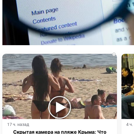
i
17 ч. назад
4 ч
Скрытая камера на пляже Крыма: Что