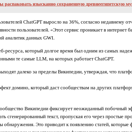
бы распаковать изысканно сохраненную древнеегипетскую м
ьзователей ChatGPT выросло на 36%, согласно недавнему отче
вности пользователей. «Этот сервис проникает в интернет б
ий аналитик данных GWI.
 веб-ресурса, который долгое время был одним из самых на
данными те самые LLM, на которых работает ChatGPT.
выходят далеко за пределы Википедии, утверждая, что плат
ффект домино, который даст сообществам на других платфор
, сообщество Википедии фиксирует неожиданный побочный эф
ть сгенерированный текст, пропуская его через простые п
 обнаружения. Это приводит к появлению статей, которые 