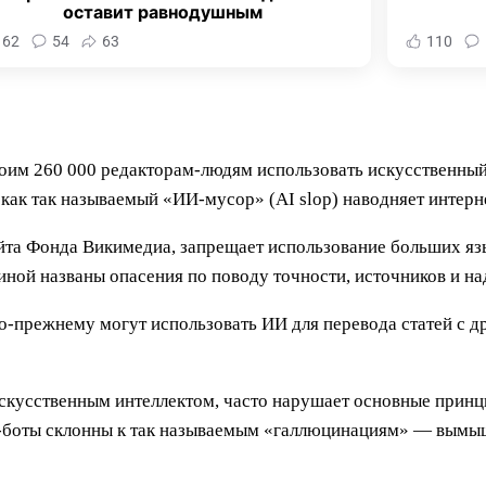
оставит равнодушным
162
54
63
110
им 260 000 редакторам-людям использовать искусственный и
как так называемый «ИИ-мусор» (AI slop) наводняет интерн
йта Фонда Викимедиа, запрещает использование больших яз
иной названы опасения по поводу точности, источников и н
о-прежнему могут использовать ИИ для перевода статей с д
искусственным интеллектом, часто нарушает основные принц
чат-боты склонны к так называемым «галлюцинациям» — вым