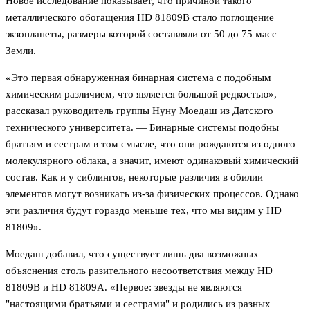
Новое исследование показывает, что причиной такого
металлического обогащения HD 81809B стало поглощение
экзопланеты, размеры которой составляли от 50 до 75 масс
Земли.
«Это первая обнаруженная бинарная система с подобным
химическим различием, что является большой редкостью», —
рассказал
руководитель группы Нуну Моедаш из Датского
технического университета. — Бинарные системы подобны
братьям и сестрам в том смысле, что они рождаются из одного
молекулярного облака, а значит, имеют одинаковый химический
состав. Как и у сиблингов, некоторые различия в обилии
элементов могут возникать из-за физических процессов. Однако
эти различия будут гораздо меньше тех, что мы видим у HD
81809».
Моедаш добавил, что существует лишь два возможных
объяснения столь разительного несоответствия между HD
81809B и HD 81809A. «Первое: звезды не являются
"настоящими братьями и сестрами" и родились из разных