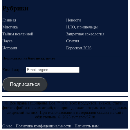
Рубрики
Главная
Новости
Мистика
НЛО, пришельцы
Тайны вселенной
Запретная археология
Наука
Стихия
История
Гороскоп 2026
Подписаться на блог по эл. почте
Email адрес
Подписаться
© Все права защищены. Все ™ и © всех продуктов, знаков, статей,
фотографий и прочих атрибутов принадлежат авторам или владельцам
лицензий на них. При использовании материалов ссылка на сайт
обязательна. © 2025 evmenov37.ru
О нас
Политика конфиденциальности
Написать нам