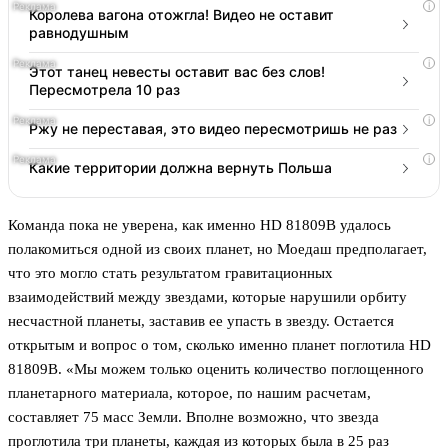
i
Королева вагона отожгла! Видео не оставит
равнодушным
i
Этот танец невесты оставит вас без слов!
Пересмотрела 10 раз
i
Ржу не переставая, это видео пересмотришь не раз
i
Какие территории должна вернуть Польша
Команда пока не уверена, как именно HD 81809B удалось
полакомиться одной из своих планет, но Моедаш предполагает,
что это могло стать результатом гравитационных
взаимодействий между звездами, которые нарушили орбиту
несчастной планеты, заставив ее упасть в звезду. Остается
открытым и вопрос о том, сколько именно планет поглотила HD
81809B. «Мы можем только оценить количество поглощенного
планетарного материала, которое, по нашим расчетам,
составляет 75 масс Земли. Вполне возможно, что звезда
проглотила три планеты, каждая из которых была в 25 раз