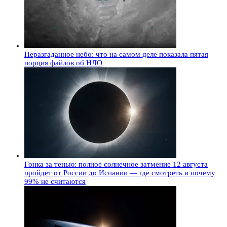
Неразгаданное небо: что на самом деле показала пятая
порция файлов об НЛО
Гонка за тенью: полное солнечное затмение 12 августа
пройдет от России до Испании — где смотреть и почему
99% не считаются