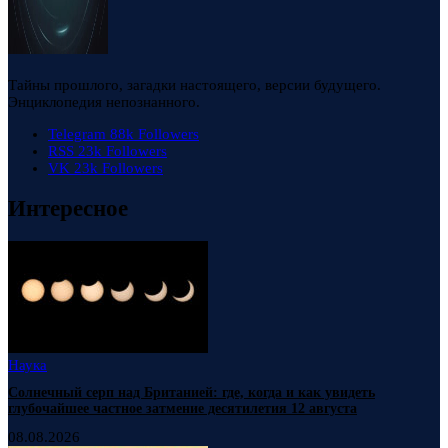
Тайны прошлого, загадки настоящего, версии будущего.
Энциклопедия непознанного.
Telegram
88k
Followers
RSS
23k
Followers
VK
23k
Followers
Интересное
Наука
Солнечный серп над Британией: где, когда и как увидеть
глубочайшее частное затмение десятилетия 12 августа
08.08.2026