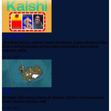
Наука
Новости
«Империя штата» против биржи прогнозов: Kalshi обвинила Нью-
Йорк в избирательном правосудии и напомнила про взносы
игорного лобби
08.08.2026
Наука
Затмение, Персеиды и ересь об облаках: почему для чуда хватит
одной секунды чистого неба
07.08.2026