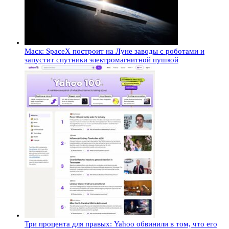
Маск: SpaceX построит на Луне заводы с роботами и
запустит спутники электромагнитной пушкой
Три процента для правых: Yahoo обвинили в том, что его