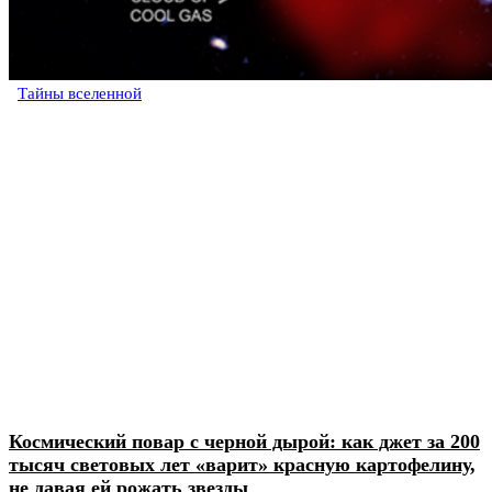
Тайны вселенной
Космический повар с черной дырой: как джет за 200
тысяч световых лет «варит» красную картофелину,
не давая ей рожать звезды