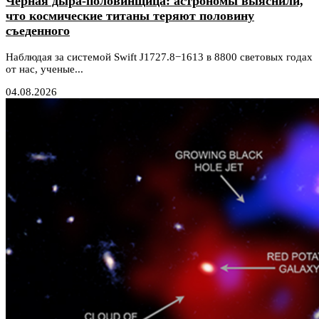
Черная дыра-половинщица: астрономы выяснили,
что космические титаны теряют половину
съеденного
Наблюдая за системой Swift J1727.8−1613 в 8800 световых годах
от нас, ученые...
04.08.2026