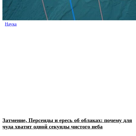
Наука
Затмение, Персеиды и ересь об облаках: почему для
чуда хватит одной секунды чистого неба