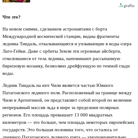
Что это?
На новом снимке, сделанном астронавтами с борта
Международной космической станции, видны фрагменты
ледника Тиндаль, откалывающиеся и уплывающие в воды озера
Лаго-Гейки. Даже с орбиты Земли эти огромные айсберги,
отколовшиеся от тела ледника, напоминают рассыпанную
бирюзовую мозаику, безмолвно дрейфующую по темной глади
воды.
Ледник Тиндаль на юге Чили является частью Южного
Патагонского ледяного поля. Расположенный на границе между
Чили и Аргентиной, он представляет собой второй по величине
непрерывный массив льда в мире за пределами полярных
регионов. Его площадь превышает 13 000 квадратных
километров — это больше, чем площадь некоторых европейских
государств. Это большая половина того, что осталось от
древнего Патагонского ледяного щита — умопомрачительно