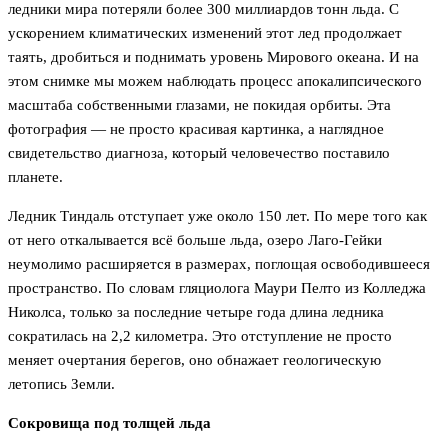
ледники мира потеряли более 300 миллиардов тонн льда. С
ускорением климатических изменений этот лед продолжает
таять, дробиться и поднимать уровень Мирового океана. И на
этом снимке мы можем наблюдать процесс апокалипсического
масштаба собственными глазами, не покидая орбиты. Эта
фотография — не просто красивая картинка, а наглядное
свидетельство диагноза, который человечество поставило
планете.
Ледник Тиндаль отступает уже около 150 лет. По мере того как
от него откалывается всё больше льда, озеро Лаго-Гейки
неумолимо расширяется в размерах, поглощая освободившееся
пространство. По словам гляциолога Маури Пелто из Колледжа
Николса, только за последние четыре года длина ледника
сократилась на 2,2 километра. Это отступление не просто
меняет очертания берегов, оно обнажает геологическую
летопись Земли.
Сокровища под толщей льда