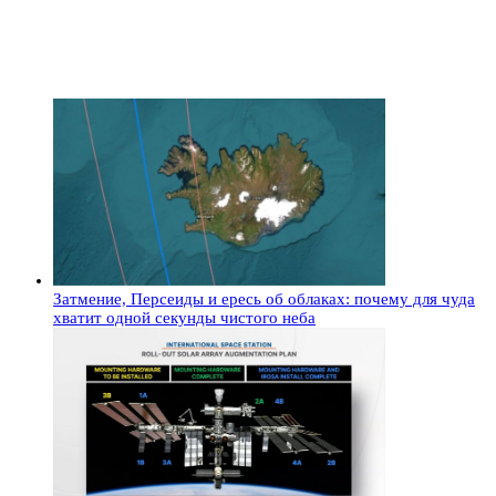
Затмение, Персеиды и ересь об облаках: почему для чуда
хватит одной секунды чистого неба