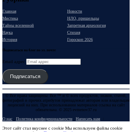
Главная
Новости
Мистика
НЛО, пришельцы
Тайны вселенной
Запретная археология
Наука
Стихия
История
Гороскоп 2026
Подписаться на блог по эл. почте
Email адрес
Подписаться
© Все права защищены. Все ™ и © всех продуктов, знаков, статей,
фотографий и прочих атрибутов принадлежат авторам или владельцам
лицензий на них. При использовании материалов ссылка на сайт
обязательна. © 2025 evmenov37.ru
О нас
Политика конфиденциальности
Написать нам
Этот сайт стал вкуснее с cookie Мы используем файлы cookie