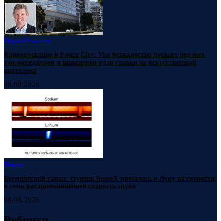
Наука
Новости
Кровопускание в Foster City: Visa безжалостно пускает под нож
топ-менеджеров и инженеров ради ставки на искусственный
интеллект
06.08.2026
Наука
Космический таран: ступень SpaceX врезалась в Луну на скорости,
в семь раз превышающей скорость звука
06.08.2026
Рубрики