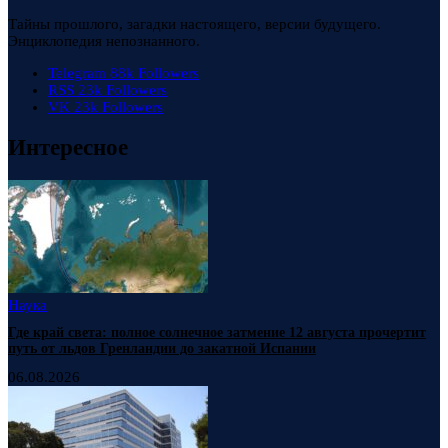
Тайны прошлого, загадки настоящего, версии будущего.
Энциклопедия непознанного.
Telegram
88k
Followers
RSS
23k
Followers
VK
23k
Followers
Интересное
Наука
Где край света: полное солнечное затмение 12 августа прочертит
путь от льдов Гренландии до закатной Испании
06.08.2026