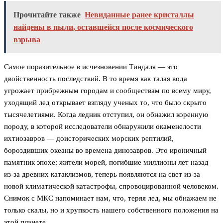
Прочитайте также
Невиданные ранее кристаллы
найдены в пыли, оставшейся после космического
взрыва
Самое поразительное в исчезновении Тиндаля — это
двойственность последствий. В то время как талая вода
угрожает прибрежным городам и сообществам по всему миру,
уходящий лед открывает взгляду ученых то, что было скрыто
тысячелетиями. Когда ледник отступил, он обнажил коренную
породу, в которой исследователи обнаружили окаменелости
ихтиозавров — доисторических морских рептилий,
бороздивших океаны во времена динозавров. Это ироничный
памятник эпохе: жители морей, погибшие миллионы лет назад
из-за древних катаклизмов, теперь появляются на свет из-за
новой климатической катастрофы, спровоцированной человеком.
Снимок с МКС напоминает нам, что, теряя лед, мы обнажаем не
только скалы, но и хрупкость нашего собственного положения на
этой планете.