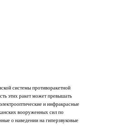
нской системы противоракетной
ость этих ракет может превышать
е электрооптические и инфракрасные
иканских вооруженных сил по
нные о наведении на гиперзвуковые