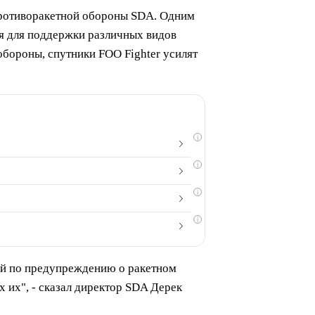
 противоракетной обороны SDA. Одним
ная для поддержки различных видов
бороны, спутники FOO Fighter усилят
i
i
i
i
ий по предупреждению о ракетном
 их", - сказал директор SDA Дерек