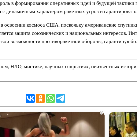
ю роль в формировании оперативных идей и будущей тактики
я с динамичным характером ракетных угроз и гарантироват
 освоении космоса США, поскольку американские спутники F
ляется защита союзнических и национальных интересов. Инт
вои возможности противоракетной обороны, гарантируя бо
нном, НЛО, мистике, научных открытиях, неизвестных истор
i