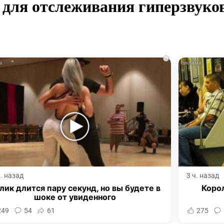
 для отслеживания гиперзвуко
i
ч. назад
3 ч. назад
лик длится пару секунд, но вы будете в
Корол
шоке от увиденного
249
54
61
275