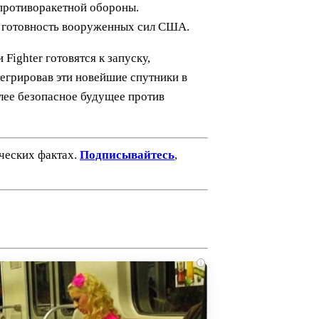
 противоракетной обороны.
ь готовность вооруженных сил США.
ighter готовятся к запуску,
егрировав эти новейшие спутники в
лее безопасное будущее против
ических фактах.
Подписывайтесь
,
i