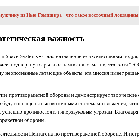
 мужчину из Нью-Гэмпшира - что такое восточный лошадины
атегическая важность
um Space Systems - стало назначение ее эксклюзивным подр
ace, подчеркнул серьезность миссии, отметив, что, хотя "FO
у неопознанные летающие объекты, эта миссия имеет решаю
итие противоракетной обороны и демонстрирует творческие
и будут оснащены высокоточными системами слежения, кото
х успешно противостоять гиперзвуковым угрозам. Благодар
воракетной обороны.
еятельности Пентагона по противоракетной обороне. Интег