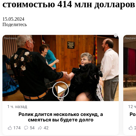
стоимостью 414 млн долларов
15.05.2024
Поделитесь
i
1 ч. назад
12 
Ролик длится несколько секунд, а
Ро
смеяться вы будете долго
174
54
42