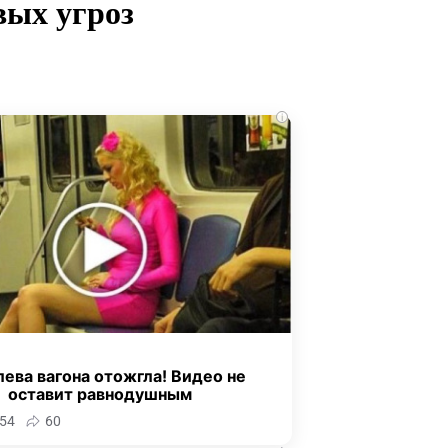
вых угроз
i
ева вагона отожгла! Видео не
оставит равнодушным
54
60