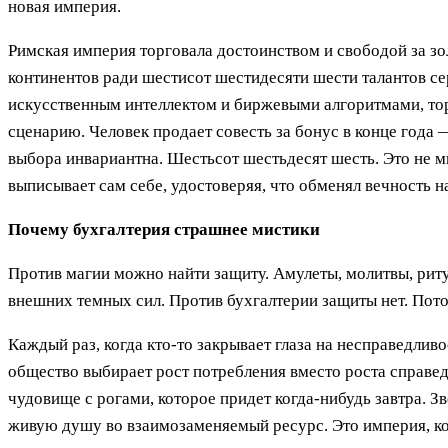
новая империя.
Римская империя торговала достоинством и свободой за з
континентов ради шестисот шестидесяти шести талантов с
искусственным интеллектом и биржевыми алгоритмами, тор
сценарию. Человек продает совесть за бонус в конце года —
выбора инвариантна. Шестьсот шестьдесят шесть. Это не м
выписывает сам себе, удостоверяя, что обменял вечность н
Почему бухгалтерия страшнее мистики
Против магии можно найти защиту. Амулеты, молитвы, риту
внешних темных сил. Против бухгалтерии защиты нет. Пото
Каждый раз, когда кто-то закрывает глаза на несправедлив
общество выбирает рост потребления вместо роста справед
чудовище с рогами, которое придет когда-нибудь завтра. 
живую душу во взаимозаменяемый ресурс. Это империя, кот