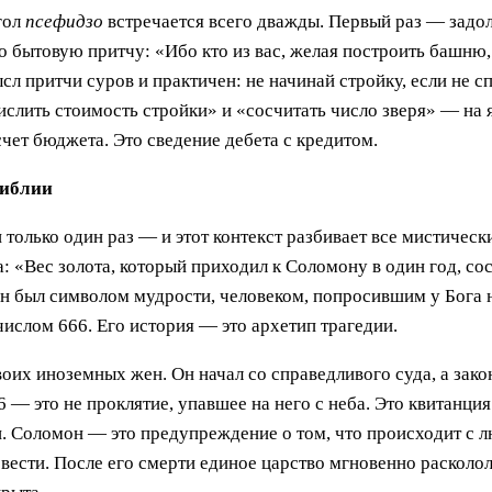
гол
псефидзо
встречается всего дважды. Первый раз — задол
но бытовую притчу: «Ибо кто из вас, желая построить башню,
л притчи суров и практичен: не начинай стройку, если не сп
числить стоимость стройки» и «сосчитать число зверя» — на 
счет бюджета. Это сведение дебета с кредитом.
Библии
только один раз — и этот контекст разбивает все мистически
: «Вес золота, который приходил к Соломону в один год, со
он был символом мудрости, человеком, попросившим у Бога н
числом 666. Его история — это архетип трагедии.
воих иноземных жен. Он начал со справедливого суда, а за
— это не проклятие, упавшее на него с неба. Это квитанция
ен. Соломон — это предупреждение о том, что происходит с
овести. После его смерти единое царство мгновенно расколо