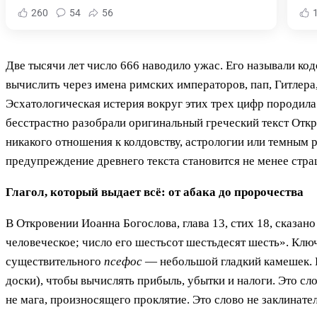
260
54
56
Две тысячи лет число 666 наводило ужас. Его называли ко
вычислить через имена римских императоров, пап, Гитлера
Эсхатологическая истерия вокруг этих трех цифр породила 
бесстрастно разобрали оригинальный греческий текст Откр
никакого отношения к колдовству, астрологии или темным р
предупреждение древнего текста становится не менее стр
Глагол, который выдает всё: от абака до пророчества
В Откровении Иоанна Богослова, глава 13, стих 18, сказано
человеческое; число его шестьсот шестьдесят шесть». Клю
существительного
псефос
— небольшой гладкий камешек. И
доски), чтобы вычислять прибыль, убытки и налоги. Это сл
не мага, произносящего проклятие. Это слово не заклинате