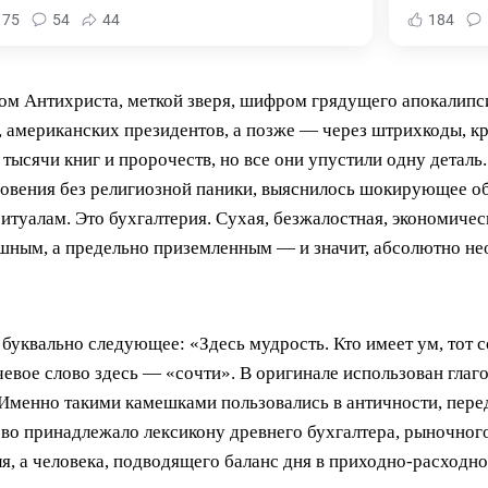
175
54
44
184
дом Антихриста, меткой зверя, шифром грядущего апокалипси
, американских президентов, а позже — через штрихкоды, к
тысячи книг и пророчеств, но все они упустили одну деталь
овения без религиозной паники, выяснилось шокирующее обс
итуалам. Это бухгалтерия. Сухая, безжалостная, экономичес
ашным, а предельно приземленным — и значит, абсолютно н
 буквально следующее: «Здесь мудрость. Кто имеет ум, тот с
чевое слово здесь — «сочти». В оригинале использован глаг
менно такими камешками пользовались в античности, перед
ово принадлежало лексикону древнего бухгалтера, рыночного
ля, а человека, подводящего баланс дня в приходно-расходно