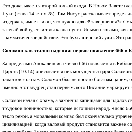
Это доказывается второй точкой входа. В Новом Завете гла
Луки (глава 14, стих 28). Там Иисус рассказывает предель
издержек, имеет ли он, что нужно для её завершения?» Смыс
затевай войну, если твоя казна пуста. Иными словами, «вы
грамматическое действие. Это бухгалтерский аудит. Это ра
Соломон как эталон падения: первое появление 666 в 
За пределами Апокалипсиса число 666 появляется в Библии 
Царств (10:14) описывается пик могущества царя Соломона
талантов золота». Соломон был не просто богатым царем; 
именно этот мудрец стал первым, кого Писание маркирует 
Соломон начал с храма, а закончил капищами для идолов с
трудовой повинностью, которые истощили народ. Число 666 
текло рекой, а моральный компас был окончательно утрач
цивилизацией, когда валовый продукт становится важнее с