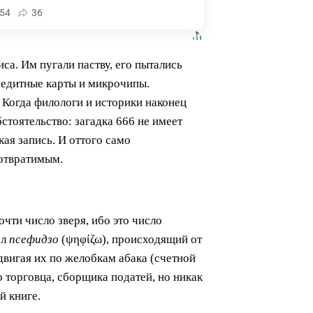
54
36
са. Им пугали паству, его пытались
редитные карты и микрочипы.
. Когда филологи и историки наконец
тоятельство: загадка 666 не имеет
кая запись. И оттого само
еотвратимым.
очти число зверя, ибо это число
ол
псефидзо
(ψηφίζω), происходящий от
вигая их по желобкам абака (счетной
 торговца, сборщика податей, но никак
й книге.