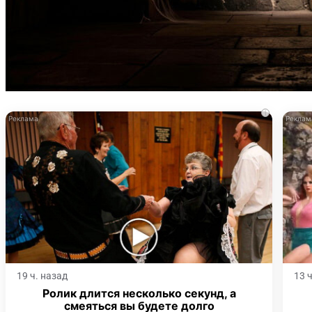
i
19 ч. назад
13 
Ролик длится несколько секунд, а
смеяться вы будете долго