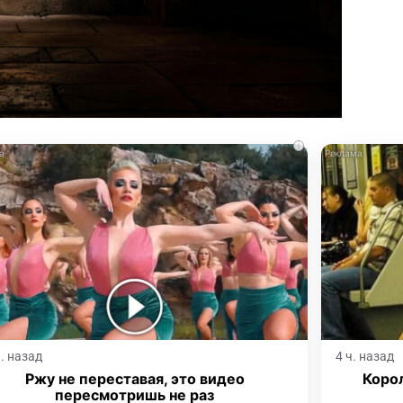
i
ч. назад
4 ч. назад
Ржу не переставая, это видео
Корол
пересмотришь не раз