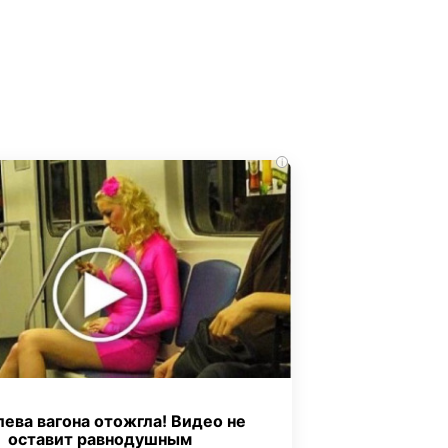
i
ева вагона отожгла! Видео не
оставит равнодушным