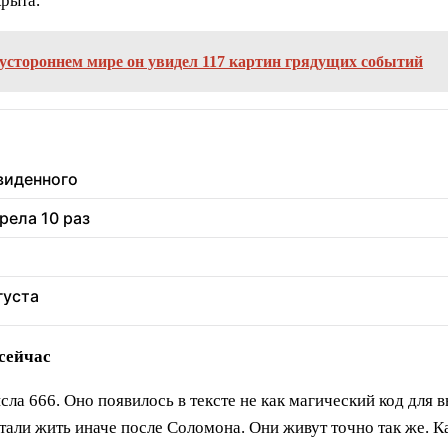
крыта.
устороннем мире он увидел 117 картин грядущих событий
увиденного
рела 10 раз
густа
 сейчас
ла 666. Оно появилось в тексте не как магический код для в
али жить иначе после Соломона. Они живут точно так же. 