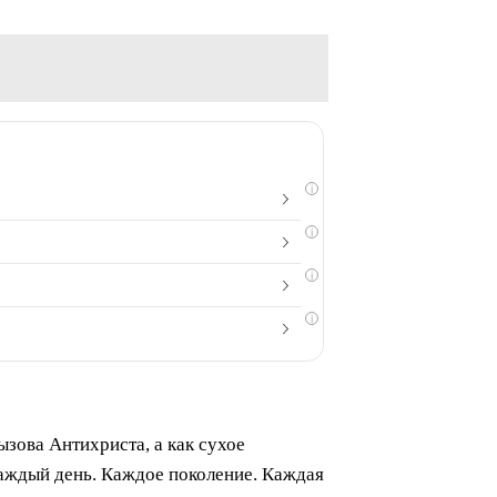
i
i
i
i
ызова Антихриста, а как сухое
Каждый день. Каждое поколение. Каждая