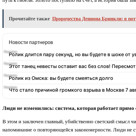
путь к гибели. Золото поступило на счет, а история была за
Прочитайте также
Пророчества Дениона Бринкли: в пот
Новости партнеров
Ролик длится пару секунд, но вы будете в шоке от 
Этот танец невесты оставит вас без слов! Пересмот
Ролик из Омска: вы будете смеяться долго
Что стало причиной громкого взрыва в Москве 7 ав
Люди не изменились: система, которая работает прямо
В этом и заключен главный, убийственно светский смысл чис
напоминание о повторяющейся закономерности. Люди не ст