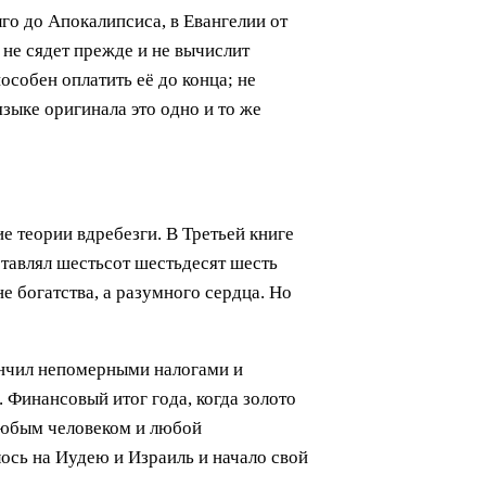
го до Апокалипсиса, в Евангелии от
 не сядет прежде и не вычислит
особен оплатить её до конца; не
языке оригинала это одно и то же
е теории вдребезги. В Третьей книге
ставлял шестьсот шестьдесят шесть
е богатства, а разумного сердца. Но
кончил непомерными налогами и
. Финансовый итог года, когда золото
 любым человеком и любой
лось на Иудею и Израиль и начало свой