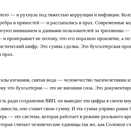
олото — и рухнула под тяжестью коррупции и инфляции. Ко
еребра и пряностей — и рассыпались в прах. Современные 
гуют вниманием и данными пользователей за триллионы — и
 и проигрывает не потому, что его поразило проклятие, а пот
истический шифр. Это сумма сделки. Это бухгалтерская пров
а прах.
алы изгнания, святая вода — человечество тысячелетиями и
му что бухгалтерия — это не внешняя сила. Это документир
ость ради сохранения ВВП, он выводит эти цифры в своем вн
ливости, оно ставит свою сумму. И эта сумма упрямо равна 
Зверь — это система, которая работает в режиме реального 
орая считает человеческие единицы так же, как Соломон сч